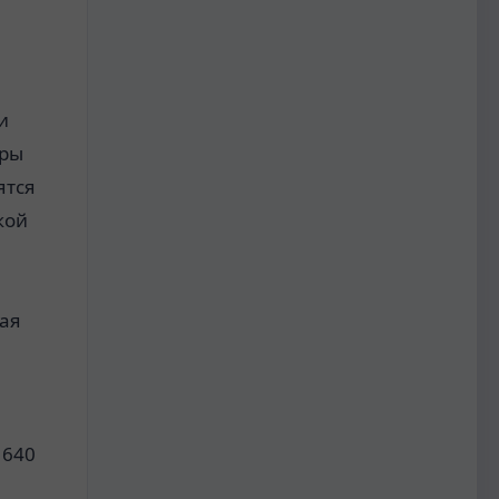
и
еры
ятся
кой
й
рая
 640