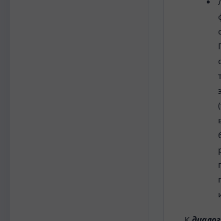
К
диало