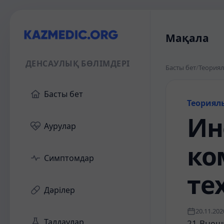
Мақала
ДЕНСАУЛЫҚ БӨЛІМДЕРІ
Басты бет
/
Теориял
Басты бет
Теориял
Ин
Аурулар
ко
Симптомдар
те
Дәрілер
20.11.202
Талдаулар
21.Внеш