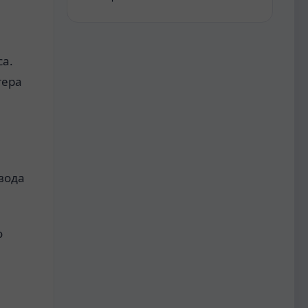
са.
тера
вода
о