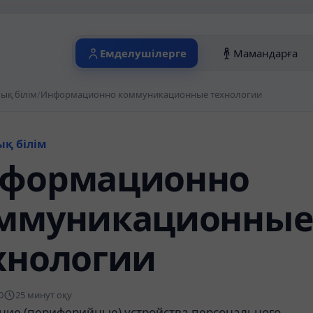
Емделушілерге
Мамандарға
ық білім
/
Информационно коммуникационные технологии
ық білім
формационно
ммуникационны
хнологии
0
25 минут оқу
ние (периферийные) устройства персонального