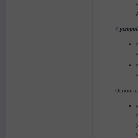
К
устро
Основны