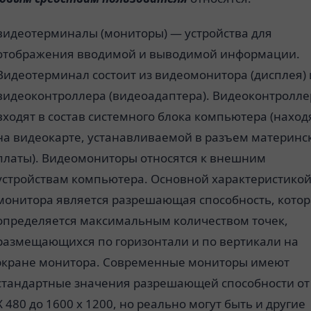
видеотерминалы (мониторы) — устройства для
отображения вводимой и выводимой информации.
Видеотерминал состоит из видеомонитора (дисплея) 
видеоконтроллера (видеоадаптера). Видеоконтролл
входят в состав системного блока компьютера (наход
на видеокарте, устанавливаемой в разъем материнс
платы). Видеомониторы относятся к внешним
устройствам компьютера. Основной характеристико
монитора является разрешающая способность, кото
определяется максимальным количеством точек,
размещающихся по горизонтали и по вертикали на
экране монитора. Современные мониторы имеют
стандартные значения разрешающей способности от
X 480 до 1600 х 1200, но реально могут быть и другие