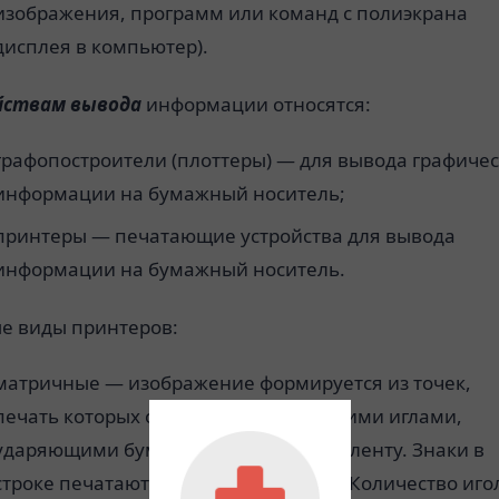
изображения, программ или команд с полиэкрана
дисплея в компьютер).
йствам вывода
информации относятся:
графопостроители (плоттеры) — для вывода графиче
информации на бумажный носитель;
принтеры — печатающие устройства для вывода
информации на бумажный носитель.
е виды принтеров:
матричные — изображение формируется из точек,
печать которых осуществляются тонкими иглами,
ударяющими бумагу через красящую ленту. Знаки в
строке печатаются последовательно. Количество иго