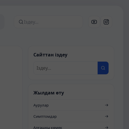
Сайттан іздеу
Сайттан іздеу
е
Жылдам өту
Аурулар
Симптомдар
Алғашқы көмек