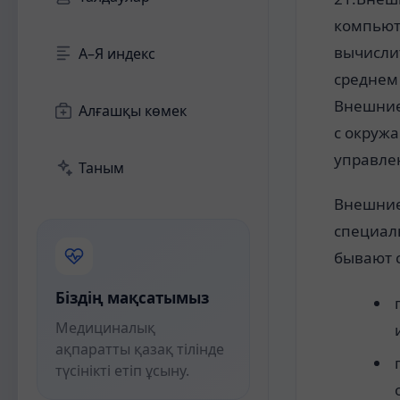
компьют
вычисли
А–Я индекс
среднем 
Внешние
Алғашқы көмек
с окруж
управле
Таным
Внешние
специал
бывают 
Біздің мақсатымыз
Медициналық
ақпаратты қазақ тілінде
түсінікті етіп ұсыну.