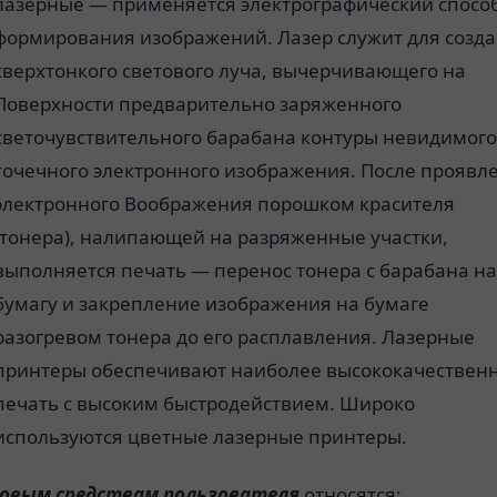
лазерные — применяется электрографический спосо
формирования изображений. Лазер служит для созд
сверхтонкого светового луча, вычерчивающего на
Поверхности предварительно заряженного
светочувствительного барабана контуры невидимог
точечного электронного изображения. После проявл
электронного Воображения порошком красителя
(тонера), налипающей на разряженные участки,
выполняется печать — перенoc тонера с барабана н
бумагу и закрепление изображения на бумаге
разогревом тонера до его расплавления. Лазерные
принтеры обеспечивают наиболее высококачествен
печать с высоким быстродействием. Широко
используются цветные лазерные принтеры.
говым средствам пользователя
относятся: