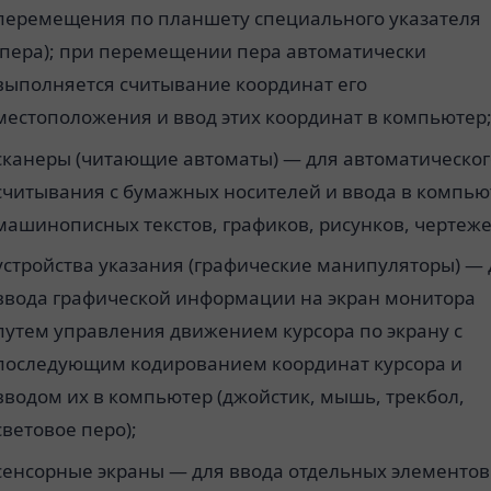
перемещения по планшету специального указателя
(пера); при перемещении пера автоматически
выполняется считывание координат его
местоположения и ввод этих координат в компьютер
сканеры (читающие автоматы) — для автоматическог
считывания с бумажных носителей и ввода в компью
машинописных текстов, графиков, рисунков, чертеже
устройства указания (графические манипуляторы) — 
ввода графической информации на экран монитора
путем управления движением курсора по экрану с
последующим кодированием координат курсора и
вводом их в компьютер (джойстик, мышь, трекбол,
световое перо);
сенсорные экраны — для ввода отдельных элементов