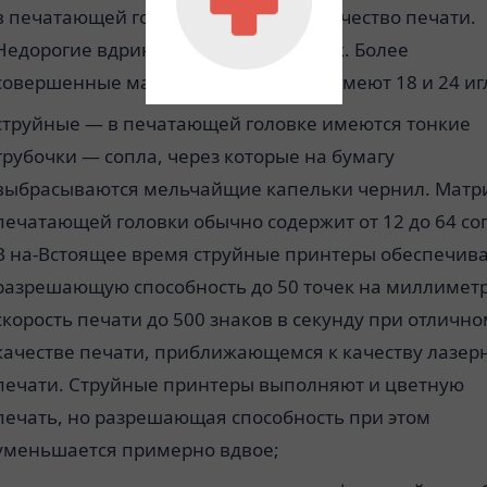
в печатающей головке определяет качество печати.
Недорогие вдринтеры имеют 9 иголок. Более
совершенные матричные принтеры имеют 18 и 24 иг
струйные — в печатающей головке имеются тонкие
трубочки — сопла, через которые на бумагу
выбрасываются мельчайщие капельки чернил. Матр
печатающей головки обычно содержит от 12 до 64 со
В на-Встоящее время струйные принтеры обеспечив
разрешающую способность до 50 точек на миллиметр
скорость печати до 500 знаков в секунду при отличн
качестве печати, приближающемся к качеству лазер
печати. Струйные принтеры выполняют и цветную
печать, но разрешающая способность при этом
уменьшается примерно вдвое;