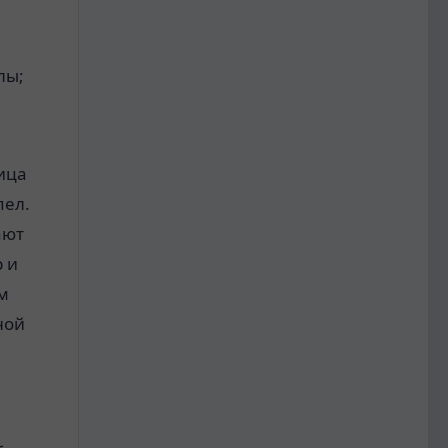
лы;
ица
пел.
ают
 и
ом
ной