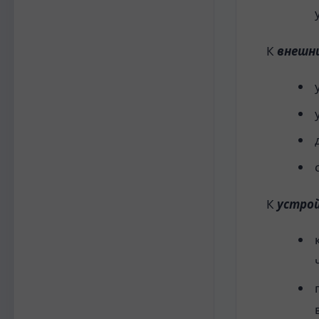
К
внешн
К
устро