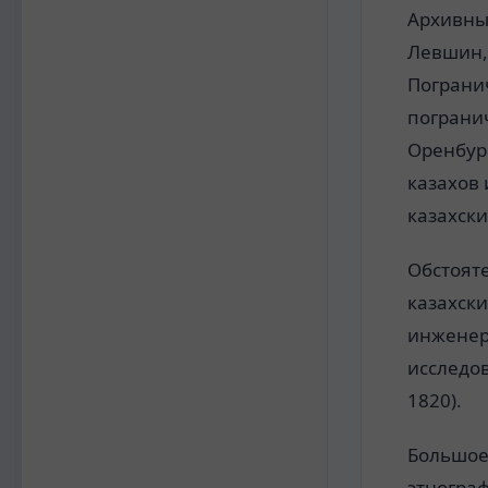
Архивны
Левшин, 
Пограни
пограни
Оренбург
казахов 
казахски
Обстоят
казахск
инженер
исследов
1820).
Большое
этногра