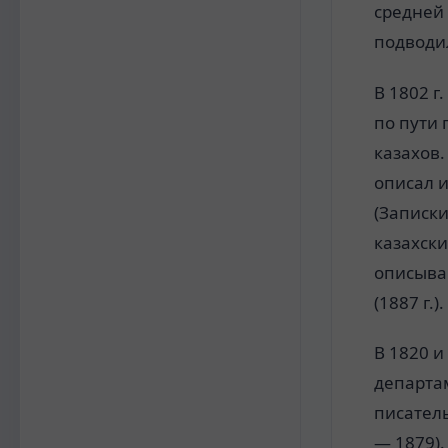
средней 
подводил
В 1802 г
по пути 
казахов.
описал 
(Записки
казахски
описываю
(1887 г.).
В 1820 и
департа
писатель
— 1879)