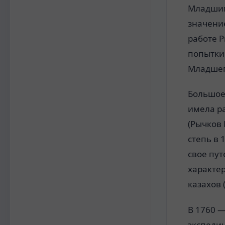
Младшим
значение
работе 
попытки
Младшего
Большое
имела р
(Рычков
степь в 1
свое пут
характер
казахов 
В 1760 —
экспедиц