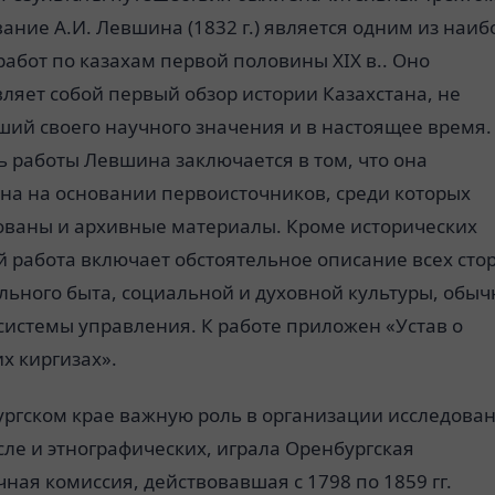
ание А.И. Левшина (1832 г.) является одним из наиб
абот по казахам первой половины ХIХ в.. Оно
ляет собой первый обзор истории Казахстана, не
ший своего научного значения и в настоящее время.
 работы Левшина заключается в том, что она
ена на основании первоисточников, среди которых
ованы и архивные материалы. Кроме исторических
 работа включает обстоятельное описание всех сто
льного быта, социальной и духовной культуры, обыч
системы управления. К работе приложен «Устав о
х киргизах».
ургском крае важную роль в организации исследова
сле и этнографических, играла Оренбургская
ная комиссия, действовавшая с 1798 по 1859 гг.