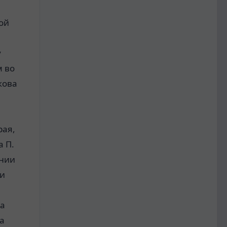
ой
у
м во
кова
рая,
а П.
ании
 и
ра
а