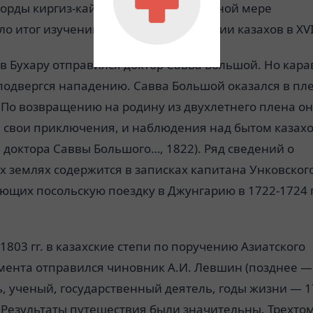
орды киргиз-кайсаков». Оно в известной мере
о итог изучению истории и этнографии казахов в ХVII
. в Бухару отправился доктор Савва Большой. Но кар
подвергся нападению. Савва Большой оказался в пле
 По возвращению на родину из двухлетнего плена он
и свои приключения, и наблюдения над бытом казах
 доктора Саввы Большого…, 1822). Ряд сведений о
х землях содержится в записках капитана Унковского
щих посольскую поездку в Джунгарию в 1722-1724 г
 1803 гг. в казахские степи по поручению Азиатского
мента отправился чиновник А.И. Левшин (позднее —
, ученый, государственный деятель, годы жизни — 
. Результаты путешествия были значительны. Трехто