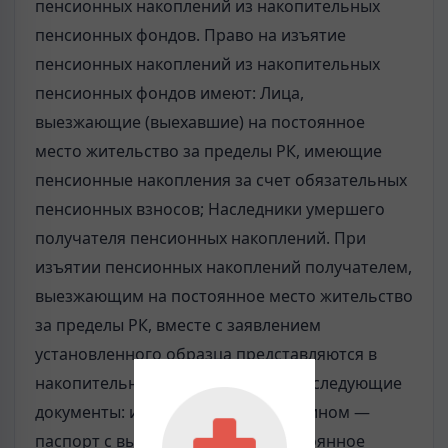
пенсионных накоплений из накопительных
пенсионных фондов. Право на изъятие
пенсионных накоплений из накопительных
пенсионных фондов имеют: Лица,
выезжающие (выехавшие) на постоянное
место жительство за пределы РК, имеющие
пенсионные накопления за счет обязательных
пенсионных взносов; Наследники умершего
получателя пенсионных накоплений. При
изъятии пенсионных накоплений получателем,
выезжающим на постоянное место жительство
за пределы РК, вместе с заявлением
установленного образца представляются в
накопительный пенсионный фонд следующие
документы: иностранным гражданином —
паспорт с выездной визой на постоянное