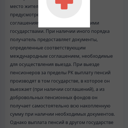
место жительство, если иное не
предусмотрено международными
соглашениями РК с соответствующими
государствами. При наличии иного порядка
получатель предоставляет документы,
определенные соответствующим
международным соглашением, необходимые
для осуществления выезда. При выезде
пенсионеров за пределы РК выплату пенсий
производят в том государстве, в которое он
выезжает (при наличии соглашений), а из
добровольных пенсионных фондов он
получает самостоятельно всю накопленную
сумму при наличии необходимых документов.
Однако выплата пенсий в другом государстве