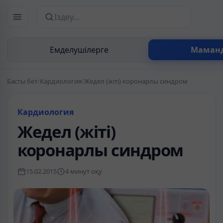
Сайттан іздеу
Емделушілерге
Маман
Басты бет
/
Кардиология
/
Жедел (жіті) коронарлы синдром
Кардиология
Жедел (жіті)
коронарлы синдром
15.02.2015
4 минут оқу