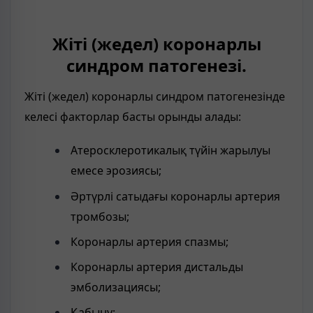
Жіті (жедел) коронарлы
синдром патогенезі.
Жіті (жедел) коронарлы синдром патогенезінде
келесі факторлар басты орынды алады:
Атеросклеротикалық түйін жарылуы
емесе эрозиясы;
Әртүрлі сатыдағы коронарлы артерия
тромбозы;
Коронарлы артерия спазмы;
Коронарлы артерия дистальды
эмболизациясы;
Қабыну;