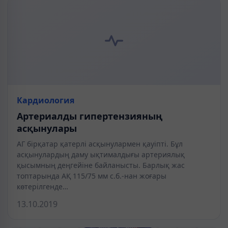
Кардиология
Артериалды гипертензияның
асқынулары
АГ бірқатар қатерлі асқынулармен қауіпті. Бұл
асқынулардың даму ықтималдығы артериялық
қысымның деңгейіне байланысты. Барлық жас
топтарында АҚ 115/75 мм с.б.-нан жоғары
көтерілгенде…
13.10.2019