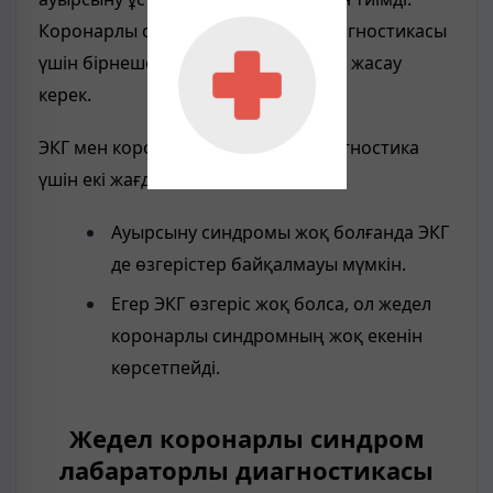
Коронарлы синдромды шартты диагностикасы
үшін бірнеше ЭКГ динамика кезінде жасау
керек.
ЭКГ мен коронарлы синдромға диагностика
үшін екі жағдай маңызды:
Ауырсыну синдромы жоқ болғанда ЭКГ
де өзгерістер байқалмауы мүмкін.
Егер ЭКГ өзгеріс жоқ болса, ол жедел
коронарлы синдромның жоқ екенін
көрсетпейді.
Жедел коронарлы синдром
лабараторлы диагностикасы