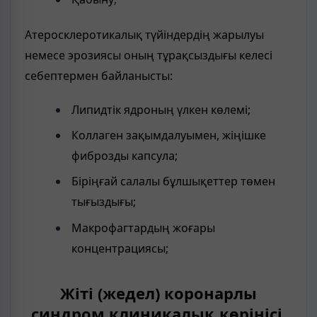
Атеросклеротикалық түйіндердің жарылуы
немесе эрозиясы оның тұрақсыздығы келесі
себептермен байланысты:
Липидтік ядроның үлкен көлемі;
Коллаген зақымдалуымен, жіңішке
фиброзды капсула;
Біріңғай салалы бұлшықеттер төмен
тығыздығы;
Макрофагтардың жоғары
концентрациясы;
Жіті (жедел) коронарлы
синдром клиникалық көрінісі.