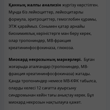
Қанның жалпы анализін
жүргізу көрстілген.
Мұнда біз лейкоциттер, лейкоцитарлы
формула, эритроциттер, гемоглобин құрамы,
ЭТЖ қараймыз. Сонымен қатар арнайы
биохимиялық көріністерге мән беру керек,
олар тропониндер, МВ-фракция
креатининфосфокиназа, глюкоза.
Миокард некрозының маркерлері.
Бұған
жоғарыда аталғандар (тропониндер, МВ-
фракция креатининфосфокиназа) жатады.
Қанда тропониндер немесе МВ-КФК табылса,
оларды келесі 12 сағатта ауырсыну
синдромынан кейін тағы анықтау керек. Бұл
миокард некрозын нақтылауға қажет.