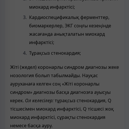
миокард инфарктісі;
Кардиоспецификалық ферменттер,
биомаркерлер, ЭКГ соңғы кезеңінде
жасағанда анықталатын миокард
инфарктісі;
Тұрақсыз стенокардия;
Жіті (жедел) коронарлы синдром диагнозы жеке
нозология болып табылмайды. Науқас
ауруханаға келген соң «Жіті коронарлы
синдром» диагнозы басқа диагнозға ауысуы
керек.
Ол келесілер:
тұрақсыз стенокардия, Q
тісшесімен миокард инфарктісі, Q тісшесі жоқ
миокард инфарктісі, сұрақты стенокардия
немесе басқа ауру.