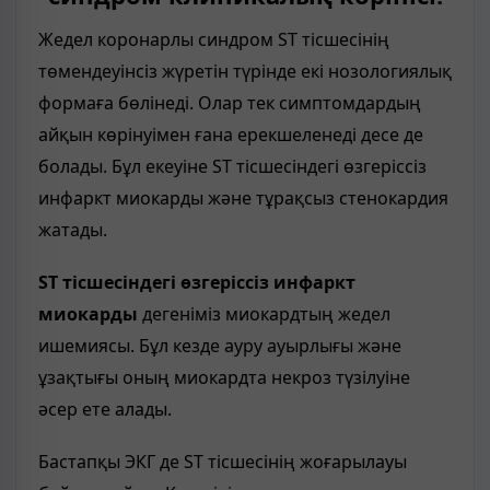
Жедел коронарлы синдром ST тісшесінің
төмендеуінсіз жүретін түрінде екі нозологиялық
формаға бөлінеді. Олар тек симптомдардың
айқын көрінуімен ғана ерекшеленеді десе де
болады. Бұл екеуіне ST тісшесіндегі өзгеріссіз
инфаркт миокарды және тұрақсыз стенокардия
жатады.
ST тісшесіндегі өзгеріссіз инфаркт
миокарды
дегеніміз миокардтың жедел
ишемиясы. Бұл кезде ауру ауырлығы және
ұзақтығы оның миокардта некроз түзілуіне
әсер ете алады.
Бастапқы ЭКГ де ST тісшесінің жоғарылауы