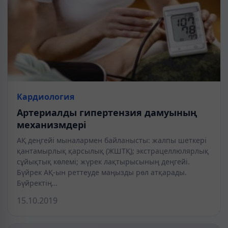
Кардиология
Артериалды гипертензия дамуының
механизмдері
АҚ деңгейі мыналармен байланысты: жалпы шеткері
қантамырлық қарсылық (ЖШТҚ); экстрацеллюлярлық
сұйықтық көлемі; жүрек лақтырысының деңгейі.
Бүйрек АҚ-ын реттеуде маңызды рөл атқарады.
Бүйректің…
15.10.2019