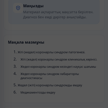
Маңызды
Материал ақпараттық мақсатта берілген.
Диагноз бен емді дәрігер анықтайды.
Мақала мазмұны
Жіті (жедел) коронарлы синдром патогенезі.
Жіті (жедел) коронарлы синдром клиникалық көрінісі.
Жедел коронарлы синдром кезіндегі науқас шағымы
Жедел коронарлы синдром лабараторлы
диагностикасы
Жедел (жіті) коронарлы синдромды емдеу
Медикаментозды емдеу