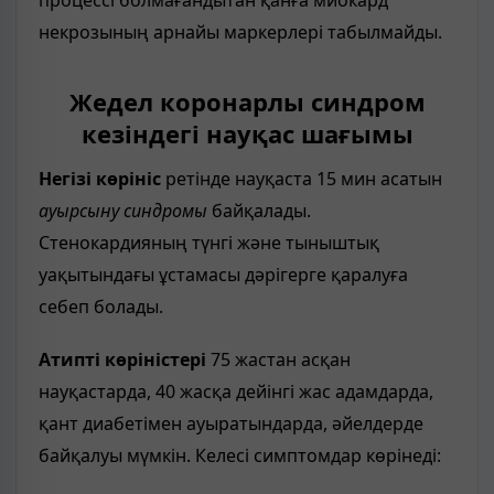
некрозының арнайы маркерлері табылмайды.
Жедел коронарлы синдром
кезіндегі науқас шағымы
Негізі көрініс
ретінде науқаста 15 мин асатын
ауырсыну синдромы
байқалады.
Стенокардияның түнгі және тыныштық
уақытындағы ұстамасы дәрігерге қаралуға
себеп болады.
Атипті көріністері
75 жастан асқан
науқастарда, 40 жасқа дейінгі жас адамдарда,
қант диабетімен ауыратындарда, әйелдерде
байқалуы мүмкін. Келесі симптомдар көрінеді: