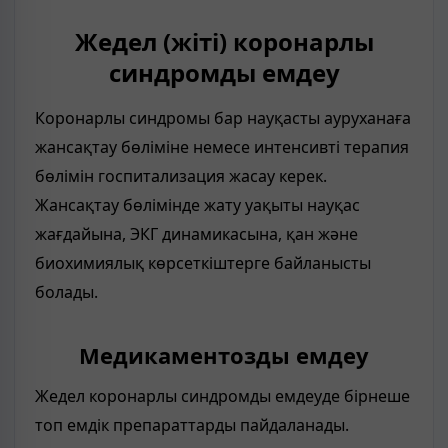
Жедел (жіті) коронарлы
синдромды емдеу
Коронарлы синдромы бар науқасты ауруханаға
жансақтау бөліміне немесе интенсивті терапия
бөлімін госпитализация жасау керек.
Жансақтау бөлімінде жату уақыты науқас
жағдайына, ЭКГ динамикасына, қан және
биохимиялық көрсеткіштерге байланысты
болады.
Медикаментозды емдеу
Жедел коронарлы синдромды емдеуде бірнеше
топ емдік препараттарды пайдаланады.