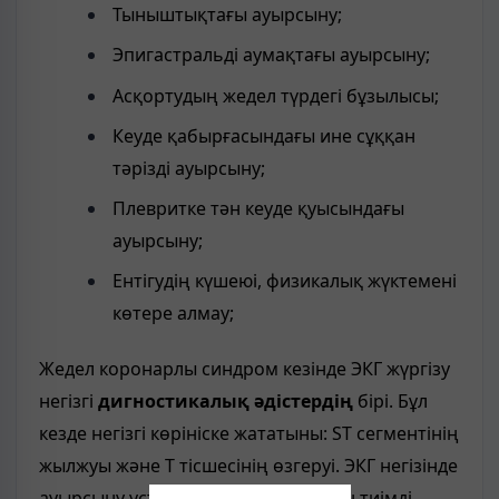
Тыныштықтағы ауырсыну;
Эпигастральді аумақтағы ауырсыну;
Асқортудың жедел түрдегі бұзылысы;
Кеуде қабырғасындағы ине сұққан
тәрізді ауырсыну;
Плевритке тән кеуде қуысындағы
ауырсыну;
Ентігудің күшеюі, физикалық жүктемені
көтере алмау;
Жедел коронарлы синдром кезінде ЭКГ жүргізу
негізгі
дигностикалық әдістердің
бірі. Бұл
кезде негізгі көрініске жататыны: ST сегментінің
жылжуы және Т тісшесінің өзгеруі. ЭКГ негізінде
ауырсыну ұстамасы кезінде жасаған тиімді.