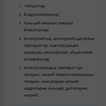
Нитраттар;
В-адреноблокатор;
Кальций каналын тежеуші
блокаторлар;
Антитромбтық, антитромбоцитарлық
препараттар: ацетилсалицил
қышқылы, клопидогрел, абциксимаб,
эптифибатид;
Антитромбиндық препараттар:
гепарин, натрий төменгі мөлекулалы
гепарин –энксапарин натрий,
надропарин кальций, далтепарин
натрий;