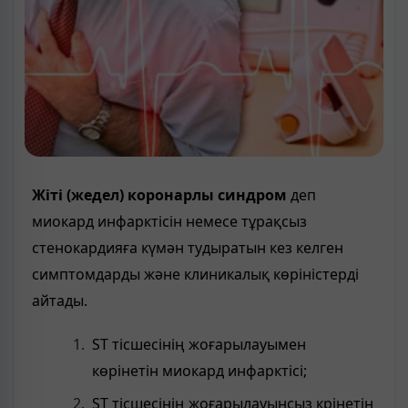
Жіті (жедел) коронарлы синдром
деп
миокард инфарктісін немесе тұрақсыз
стенокардияға күмән тудыратын кез келген
симптомдарды және клиникалық көріністерді
айтады.
ST тісшесінің жоғарылауымен
көрінетін миокард инфарктісі;
ST тісшесінің жоғарылауынсыз крінетін