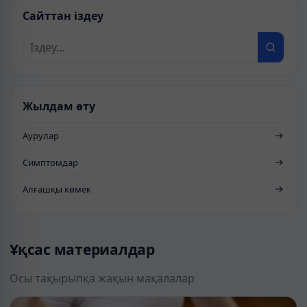
Сайттан іздеу
Жылдам өту
Аурулар
Симптомдар
Алғашқы көмек
Ұқсас материалдар
Осы тақырыпқа жақын мақалалар