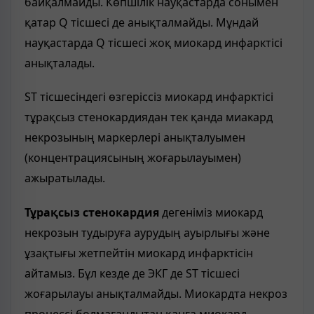
байқалмайды. Көпшілік науқастарда сонымен
қатар Q тісшесі де анықталмайды. Мұндай
науқастарда Q тісшесі жоқ миокард инфарктісі
анықталады.
ST тісшесіндегі өзгеріссіз миокард инфарктісі
тұрақсыз стенокардиядан тек қанда миакард
некрозының маркерлері анықталуымен
(концентрациясының жоғарылауымен)
ажыратылады.
Тұрақсыз стенокардия
дегеніміз миокард
некрозын тудыруға аурудың ауырлығы және
ұзақтығы жетпейтін миокард инфарктісін
айтамыз. Бұл кезде де ЭКГ де ST тісшесі
жоғарылауы анықталмайды. Миокардта некроз
процессі болмағандытан қанға миокард