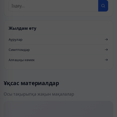
Жылдам өту
Аурулар
Симптомдар
Алғашқы көмек
Ұқсас материалдар
Осы тақырыпқа жақын мақалалар