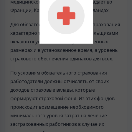
медицинского страхования преобладает во
Франции, Канаде, Германии, Нидерландах.
Для обязательного медицинского страхования
характерно то, что оплата страховальщиками
вкладов осуществляется в установленных
размерах и в установленное время, а уровень
страхового обеспечения одинаков для всех.
По условиям обязательного страхования
работодатели должны отчислять от своих
доходов страховые вклады, которые
формируют страховой фонд. Из этих фондов
происходит возмещение необходимого
минимального уровня затрат на лечение
застрахованных работников в случае их