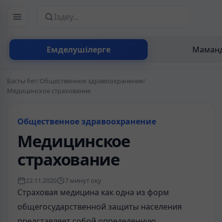
Сайттан іздеу
Емделушілерге
Маманд
Басты бет
/
Общественное здравоохранение
/
Медицинское страхование
Общественное здравоохранение
Медицинское
страхование
22.11.2020
7 минут оқу
Страховая медицина как одна из форм
общегосударственной защиты населения
представляет собой определенную