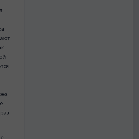
я
ка
вают
ак
ной
ется
рез
ое
 раз
ме