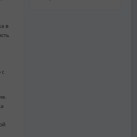
и
а в
ость
 с
ие.
ка
ой