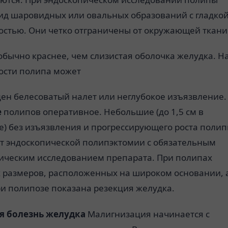
ид шаровидных или овальных образований с гладко
остью. Они четко отграничены от окружающей ткани
обычно краснее, чем слизистая оболочка желудка. Н
ости полипа может
ден белесоватый налет или неглубокое изъязвление.
е
полипов оперативное. Небольшие (до 1,5 см в
е) без изъязвления и прогрессирующего роста поли
т эндоскопической полипэктомии с обязательным
гическим исследованием препарата. При полипах
 размеров, расположенных на широком основании, 
ри полипозе показана резекция желудка.
я болезнь желудка
Малигнизация начинается с