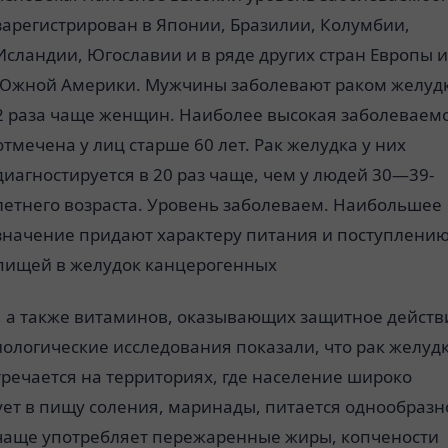
зарегистрирован в Японии, Бразилии, Колумбии,
Исландии, Югославии и в ряде других стран Европы 
Южной Америки. Мужчины заболевают раком желудк
2 раза чаще женщин. Наиболее высокая заболеваем
отмечена у лиц старше 60 лет. Рак желудка у них
диагностируется в 20 раз чаще, чем у людей 30—39-
летнего возраста. Уровень заболеваем. Наибольшее
значение придают характеру питания и поступлению
пищей в желудок канцерогенных
, а также витаминов, оказывающих защитное действ
ологические исследования показали, что рак желуд
речается на территориях, где население широко
ует в пищу соления, маринады, питается однообразн
чаще употребляет пережаренные жиры, копчености