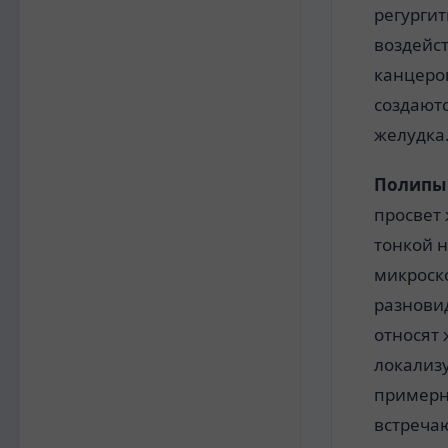
регургит
воздейст
канцерог
создают
желудка
Полипы 
просвет
тонкой 
микроск
разновид
относят
локализ
примерн
встречаю