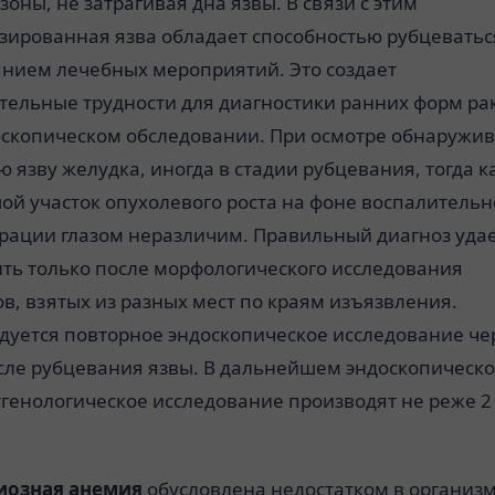
зоны, не затрагивая дна язвы. В связи с этим
зированная язва обладает способностью рубцеватьс
янием лечебных мероприятий. Это создает
тельные трудности для диагностики ранних форм ра
оскопическом обследовании. При осмотре обнаружи
 язву желудка, иногда в стадии рубцевания, тогда к
ой участок опухолевого роста на фоне воспалитель
рации глазом неразличим. Правильный диагноз уда
ить только после морфологического исследования
в, взятых из разных мест по краям изъязвления.
дуется повторное эндоскопическое исследование че
осле рубцевания язвы. В дальнейшем эндоскопическ
генологическое исследование производят не реже 2
иозная анемия
обусловлена недостатком в организ