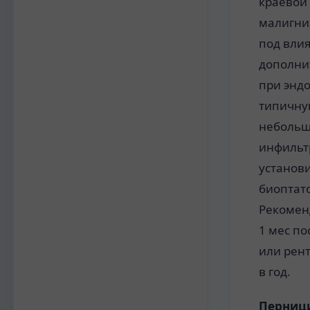
краевой 
малигни
под вли
дополни
при энд
типичную
небольш
инфильт
установ
биоптато
Рекомен
1 мес п
или рент
в год.
Перниц