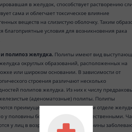
ировавшая в желудок, способствует растворению сли
вует сама и облегчает токсическое влияние
енных веществ на слизистую оболочку. Таким образ
ся благоприятные условия для возникновения рака
.
и полипоз желудка.
Полипы имеют вид выступающ
 желудка округлых образований, расположенных на
ножке или широком основании. В зависимости от
опического строения различают несколько
ностей полипов желудка. Из них к числу предраков
 железистые (аденоматозные) полипы. Полипы
уются преимущественно в антральном отделе желудк
о у половины больных бывают множественными. Ч
тся у лиц в возрасте 40—60 лет. Мужчины заболеваю