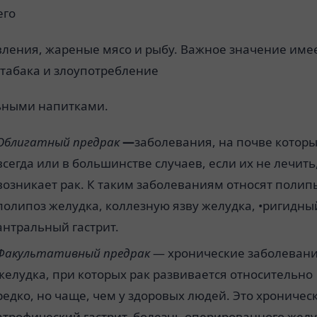
его
вления, жареные мясо и рыбу. Важное значение име
 табака и злоупотребление
ьными напитками.
Облигатный предрак
—
заболевания, на почве котор
всегда или в большинстве случаев, если их не лечить
возникает рак. К таким заболеваниям относят полип
полипоз желудка, коллезную язву желудка, •ригидны
антральный гастрит.
Факультативный предрак
— хронические заболеван
желудка, при которых рак развивается относительно
редко, но чаще, чем у здоровых людей. Это хроничес
атрофический гастрит, болезнь оперированного желу