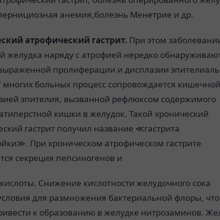
пернициозная анемия,болезнь Менетрие и др.
ский атрофический гастрит.
При этом заболевани
ой желудка наряду с атрофией нередко обнаруживаю
 выраженной пролиферации и дисплазии эпителиал
 У многих больных процесс сопровождается кишечно
зией эпителия, вызванной рефлюксом содержимого
атиперстной кишки в желудок. Такой хронический
еский гастрит получил название ≪гастрита
ойки≫. При хроническом атрофическом гастрите
тся секреция пепсиногенов и
 кислоты. Снижение кислотности желудочного сока
 условия для размножения бактериальной флоры, что
ривести к образованию в желудке нитрозаминов. Же