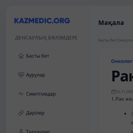
Мақала
ДЕНСАУЛЫҚ БӨЛІМДЕРІ
Басты бет
/
Онколо
Басты бет
Онколог
Ра
Аурулар
22.11.202
Симптомдар
1.Рак же
Дәрілер
Талдаулар