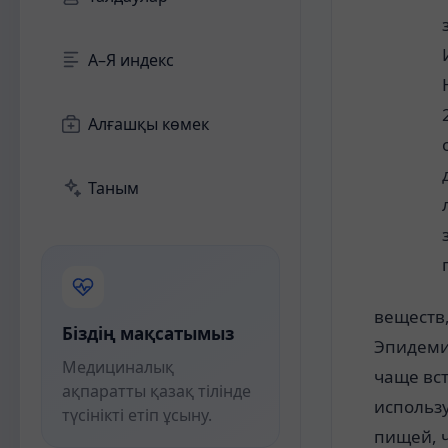
А–Я индекс
Алғашқы көмек
Таным
веществ
Біздің мақсатымыз
Эпидеми
Медициналық
чаще вст
ақпаратты қазақ тілінде
использ
түсінікті етіп ұсыну.
пищей, 