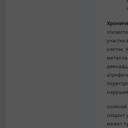
Хрониче
слизист
участки
клеток.
метапла
двенадц
атрофич
перестр
нарушае
соляной
создает
может п