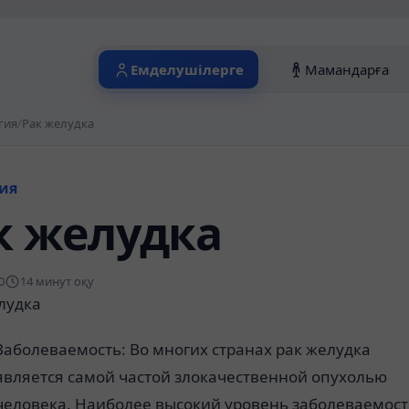
Емделушілерге
Мамандарға
гия
/
Рак желудка
ия
к желудка
0
14 минут оқу
лудка
Заболеваемость: Во многих странах рак желудка
является самой частой злокачественной опухолью
человека. Наиболее высокий уровень заболеваемос