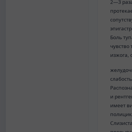
2—3 раз
протекае
сопутств
эпигастр
Боль ту
чувство 
изжога,
желудоч
слабост
Распозн
и рентг
имеет в
полицикл
Слизиста
прерыва