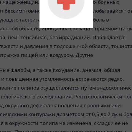
а чаще женщин. Заболевание у многих больных
т бессимптомно. В других случаях жалобы зависят о
ующего гастрита. Больных беспокоит боль в
альной области, иногда она связана с приемом пищи
пая, неинтенсивная, без иррадиации. Наблюдается
тяжести и давления в подложечной области, тошнота
 отрыжка пищей или воздухом. Другие
ные жалобы, а также похудание, анемия, общая
ь и повышенная утомляемость встречаются редко.
авание полипов осуществляется путем эндоскопичес
енологического исследования. Рентгенологически по
ид округлого дефекта наполнения с ровными или
ическими контурами диаметром от 0,5 до 2 см и бол
я в окружности полипа не изменена, складки ее не
ются. При эндоскопическом исследовании полипы