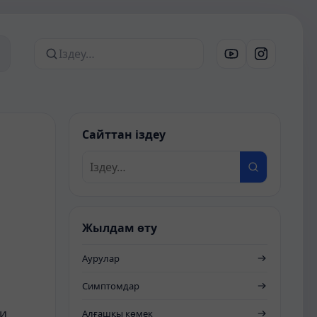
Сайттан іздеу
Сайттан іздеу
Жылдам өту
Аурулар
Симптомдар
ти
Алғашқы көмек