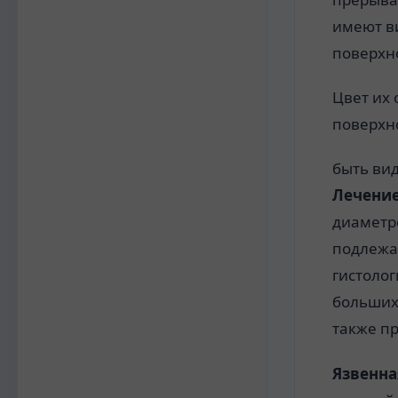
имеют в
поверхн
Цвет их 
поверхн
быть ви
Лечени
диаметр
подлежа
гистоло
больших
также п
Язвенна