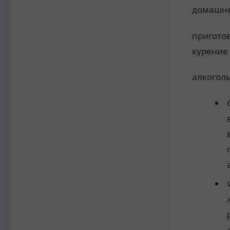
домашн
пригото
курение
алкогол