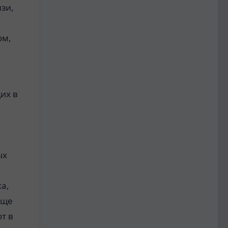
зи,
ом,
их в
ых
а,
аще
т в