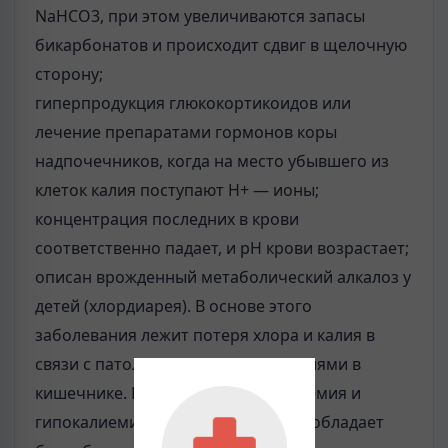
NaHCO3, при этом увеличиваются запасы
бикарбонатов и происходит сдвиг в щелочную
сторону;
гиперпродукция глюкокортикоидов или
лечение препаратами гормонов коры
надпочечников, когда на место убывшего из
клеток калия поступают Н+ — ионы;
концентрация последних в крови
соответственно падает, и pH крови возрастает;
описан врожденный метаболический алкалоз у
детей (хлордиарея). В основе этого
заболевания лежит потеря хлора и калия в
связи с патологическими изменениями в
кишечнике. Развивается гипохлоремия и
гипокалиемия. В плазме крови преобладает