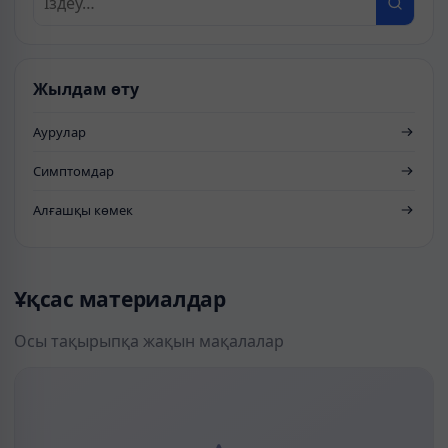
Жылдам өту
Аурулар
Симптомдар
Алғашқы көмек
Ұқсас материалдар
Осы тақырыпқа жақын мақалалар