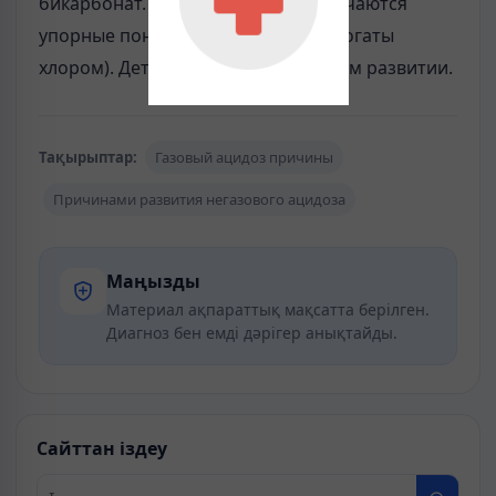
бикарбонат. У больных детей отмечаются
упорные поносы (каловые массы богаты
хлором). Дети отстают в физическом развитии.
Тақырыптар:
Газовый ацидоз причины
Причинами развития негазового ацидоза
Маңызды
Материал ақпараттық мақсатта берілген.
Диагноз бен емді дәрігер анықтайды.
Сайттан іздеу