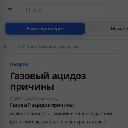
Сайттан іздеу
Емделушілерге
Маманд
Басты бет
/
Патфиз
/
Газовый ацидоз причины
Патфиз
Газовый ацидоз
причины
24.11.2020
2 минут оқу
Газовый ацидоз причины
недостаточность функции внешнего дыхания
(угнетение дыхательного центра, тяжелые