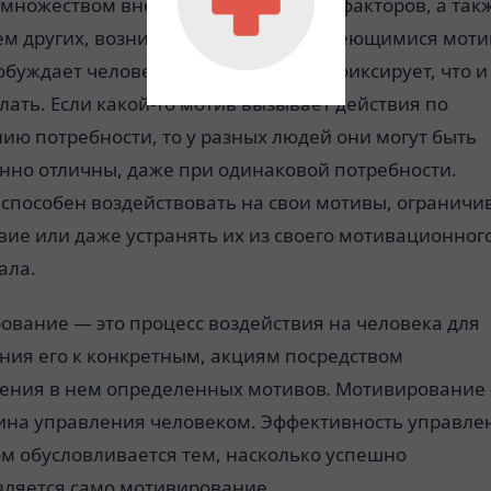
 множеством внешних и внутренних факторов, а такж
ем других, возникающих наряду с имеющимися моти
буждает человека к действию, но и фиксирует, что и
лать. Если какой-то мотив вызывает действия по
ию потребности, то у разных людей они могут быть
нно отличны, даже при одинаковой потребности.
способен воздействовать на свои мотивы, ограничи
вие или даже устранять их из своего мотивационног
ала.
ование — это процесс воздействия на человека для
ния его к конкретным, акциям посредством
ения в нем определенных мотивов
.
Мотивирование
ина управления человеком. Эффективность управле
ом обусловливается тем, насколько успешно
вляется само мотивирование.