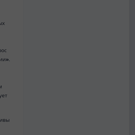
ых
рос
ии
»
.
м
ует
тивы