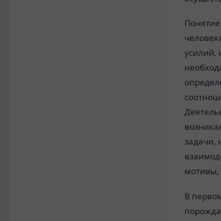
Понятие
человек
усилий, 
необход
определ
соотнош
Деятель
возника
задачи, 
взаимод
мотивы,
В перво
порожда