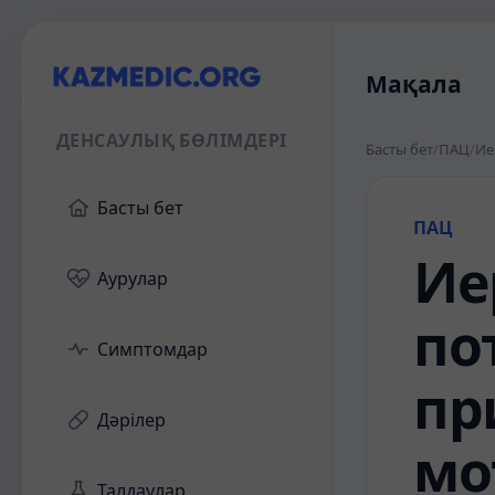
Мақала
ДЕНСАУЛЫҚ БӨЛІМДЕРІ
Басты бет
/
ПАЦ
/
Ие
Басты бет
ПАЦ
Ие
Аурулар
по
Симптомдар
пр
Дәрілер
мо
Талдаулар