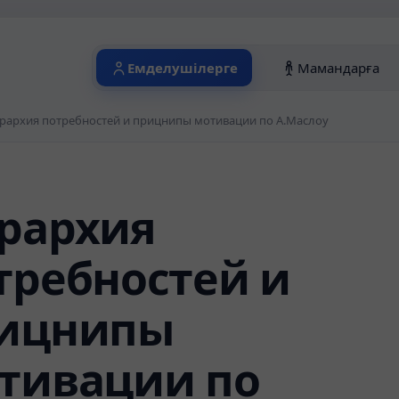
Емделушілерге
Мамандарға
рархия потребностей и прицнипы мотивации по А.Маслоу
рархия
требностей и
ицнипы
тивации по