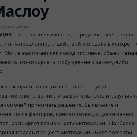
Маслоу
0
8 минут оқу
ция
— состояние личности, определяющее степень
сти и направленности действий человека в конкретн
. Мотив выступает как повод, причина, объективна
мость что-то сделать, побуждение к какому-либо
ю.
ве фактора мотивации все чаще выступает
вание ответственности за деятельность и результаты
олномочий принимать решения. Выявление и
ение числа факторов, препятствующих достижению
атов, расширяет возможности мотивации. Наиболее
арная модель процесса мотивации имеет всего три