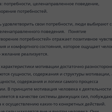
а: потребности, целенаправленное поведение,
ворение потребностей.
ь удовлетворить свои потребности, люди выбирают 
еленаправленного поведения. Понятие
творение потребностей» отражает позитивное чувст
ия и комфортного состояния, которое ощущает чело
о желание реализуется.
 характеристики мотивации достаточно разносторон
ются сущности, содержания и структуры мотивации, 
щности, содержания и логики самого процесса
ии. В принципе мотивация человека к деятельности
вляется в качестве системы движущих сил, побужда
 к осуществлению каких-то конкретных действий.
е силы находятся вне и внутри человека. Они