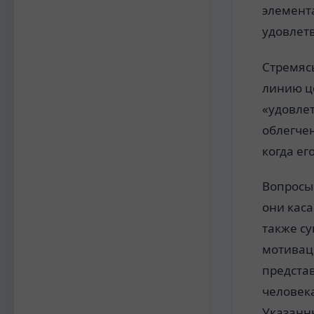
элемент
удовлет
Стремяс
линию ц
«удовле
облегчен
когда ег
Вопросы
они каса
также су
мотивац
предста
человека
Указанны