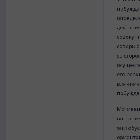
побужда
определ
действи
совокупн
соверше
со сторо
осущест
его реак
влияния,
побужда
Мотивац
внешних
они обу
ориента