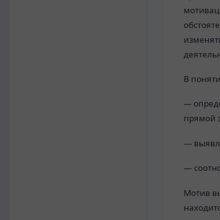
мотивац
обстоят
изменять
деятель
В понят
—
опреде
прямой 
— выявл
— соотн
Мотив в
находитс