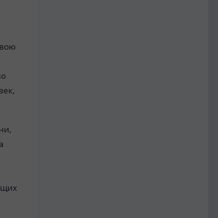
свою
во
век,
ни,
а
ющих