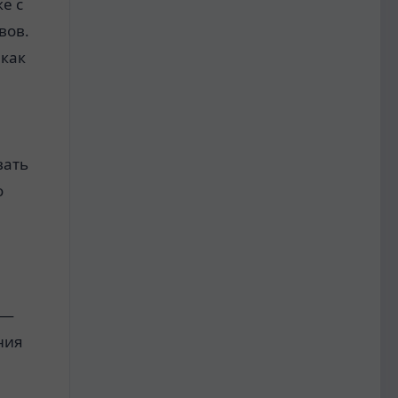
е с
вов.
 как
вать
о
 —
ния