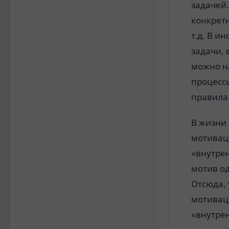
задачей
конкрет
т.д. В и
задачи,
можно на
процессы
правила 
В жизни
мотивац
«внутре
мотив о
Отсюда,
мотивац
«внутре