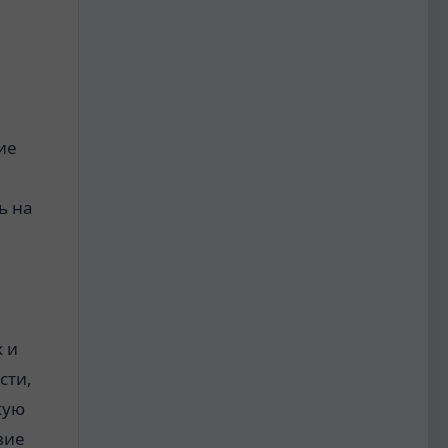
ие
ь на
 и
сти,
кую
вие