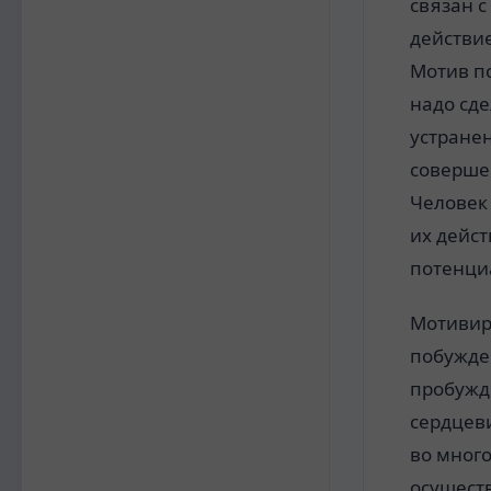
связан с
действи
Мотив по
надо сде
устранен
соверше
Человек 
их дейст
потенци
Мотивир
побужде
пробужд
сердцев
во мног
осущест