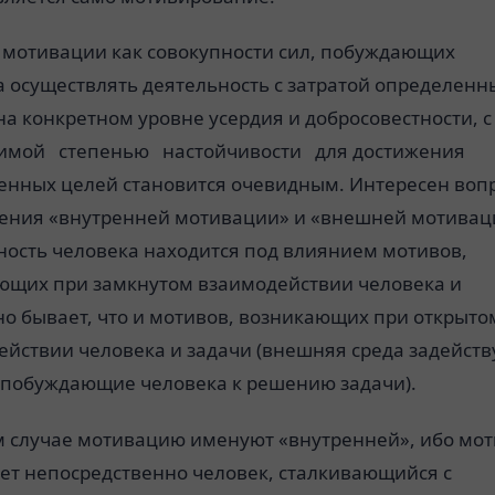
 мотивации как совокупности сил, побуждающих
а осуществлять деятельность с затратой определенн
на конкретном уровне усердия и добросовестности, с
имой степенью настойчивости для достижения
енных целей становится очевидным. Интересен воп
ения «внутренней мотивации» и «внешней мотивац
ность человека находится под влиянием мотивов,
ющих при замкнутом взаимодействии человека и
но бывает, что и мотивов, возникающих при открыто
ействии человека и задачи (внешняя среда задейств
 побуждающие человека к решению задачи).
м случае мотивацию именуют «внутренней», ибо мо
ет непосредственно человек, сталкивающийся с