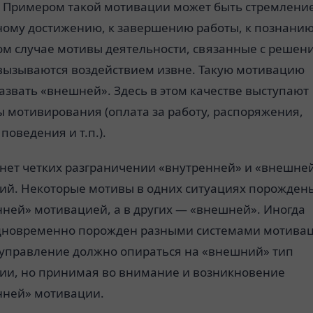
. Примером такой мотивации может быть стремление
ному достижению, к завершению работы, к познанию
ном случае мотивы деятельности, связанные с решен
 вызываются воздействием извне. Такую мотивацию
звать «внешней». Здесь в этом качестве выступают
 мотивирования (оплата за работу, распоряжения,
поведения и т.п.).
 нет четких разграничении «внутренней» и «внешне
ий. Некоторые мотивы в одних ситуациях порожден
нней» мотивацией, а в других — «внешней». Иногда
дновременно порожден разными системами мотивац
 управление должно опираться на «внешний» тип
ии, но принимая во внимание и возникновение
нней» мотивации.