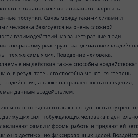
ют его осознанно или неосознанно совершать
енные поступки. Связь между такими силами и
ями человека базируется на очень сложной
ости взаимодействий, из-за чего разные люди
нно по-разному реагируют на одинаковое воздейств
ны тех же самых сил. Поведение человека,
вляемые им действия также способны воздействоват
цию, в результате чего способна меняться степень
 воздействия, а также направленность поведения,
емая данным воздействием.
ию можно представить как совокупность внутренних
 движущих сил, побуждающих человека к деятельно
славливают рамки и формы работы и придают ей чет
цию на достижение фиксированных целей
.
Воздейст