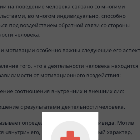
ии на поведение человека связано со многими
ельствами, во многом индивидуально, способно
ся под воздействием обратной связи со стороны
ности человека.
ии мотивации особенно важны следующие его аспек
ление того, что в деятельности человека находится
зависимости от мотивационного воздействия:
ение соотношения внутренних и внешних сил:
ошение с результатами деятельности человека.
ызывает определенные действия индивида. Мотив
я «внутри» его, имеет индивидуальный характер,