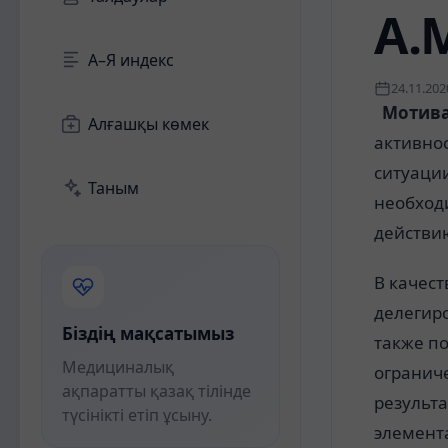
А.
А–Я индекс
24.11.202
Мотива
Алғашқы көмек
активно
ситуации
Таным
необходи
действи
В качест
делегиро
Біздің мақсатымыз
также п
Медициналық
огранич
ақпаратты қазақ тілінде
результ
түсінікті етіп ұсыну.
элемент