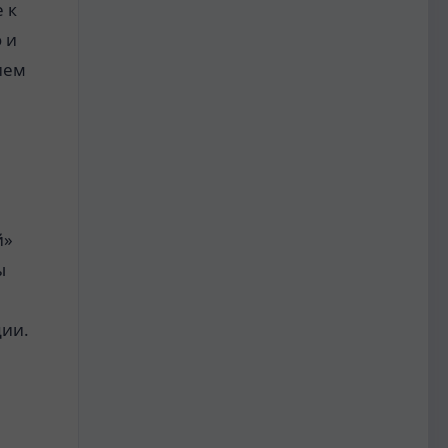
 к
 и
ием
й»
ы
ии.