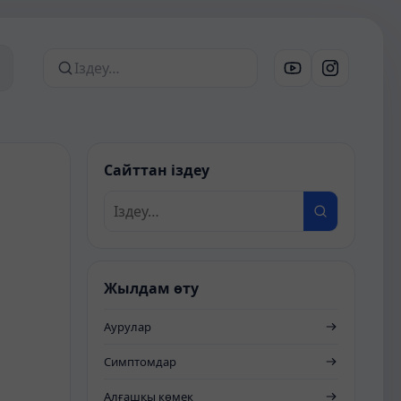
Сайттан іздеу
Сайттан іздеу
Жылдам өту
Аурулар
Симптомдар
Алғашқы көмек