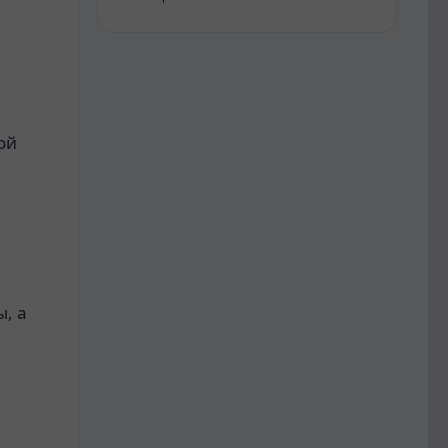
ой
я
, а