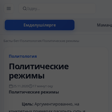
Сайттан іздеу
Емделушілерге
Маманд
Басты бет
/
Политология
/
Политические режимы
Политология
Политические
режимы
25.11.2020
17 минут оқу
Политические режимы
Цель:
Аргументированно, на
конкретных примерах раскрыть суть и