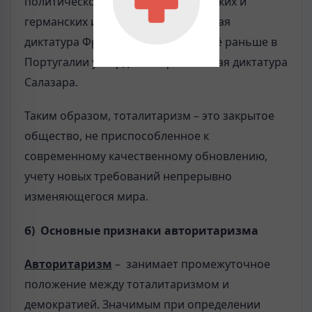
политической поддержке итальянских и
германских интервентов фашистская
диктатура Францисско Франко. Ещё раньше в
Португалии утвердилась фашистская диктатура
Салазара.
Таким образом, тоталитаризм – это закрытое
общество, не приспособленное к
современному качественному обновлению,
учету новых требований непрерывно
изменяющегося мира.
б) Основные признаки авторитаризма
Авторитаризм
– занимает промежуточное
положение между тоталитаризмом и
демократией. Значимым при определении