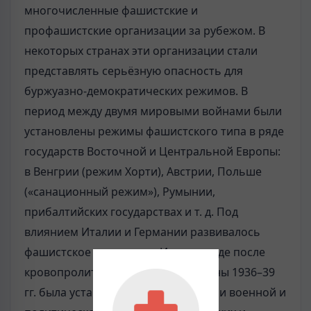
многочисленные фашистские и
профашистские организации за рубежом. В
некоторых странах эти организации стали
представлять серьёзную опасность для
буржуазно-демократических режимов. В
период между двумя мировыми войнами были
установлены режимы фашистского типа в ряде
государств Восточной и Центральной Европы:
в Венгрии (режим Хорти), Австрии, Польше
(«санационный режим»), Румынии,
прибалтийских государствах и т. д. Под
влиянием Италии и Германии развивалось
фашистское движение в Испании, где после
кровопролитной гражданской войны 1936–39
гг. была установлена (март 1939) при военной и