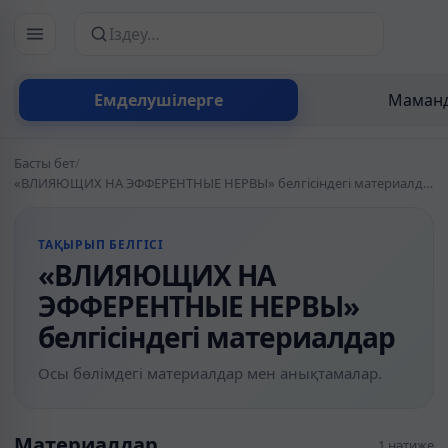
Сайттан іздеу
Емделушілерге
Маманд
Басты бет
/
«ВЛИЯЮЩИХ НА ЭФФЕРЕНТНЫЕ НЕРВЫ» белгісіндегі материалдар
ТАҚЫРЫП БЕЛГІСІ
«ВЛИЯЮЩИХ НА
ЭФФЕРЕНТНЫЕ НЕРВЫ»
белгісіндегі материалдар
Осы бөлімдегі материалдар мен анықтамалар.
Материалдар
1 нәтиже