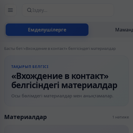
Сайттан іздеу
Емделушілерге
Маманд
Басты бет
/
«Вхождение в контакт» белгісіндегі материалдар
ТАҚЫРЫП БЕЛГІСІ
«Вхождение в контакт»
белгісіндегі материалдар
Осы бөлімдегі материалдар мен анықтамалар.
Материалдар
1 нәтиже