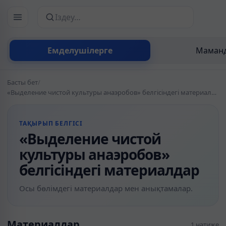
Сайттан іздеу
Емделушілерге
Маманд
Басты бет
/
«Выделение чистой культуры анаэробов» белгісіндегі материалдар
ТАҚЫРЫП БЕЛГІСІ
«Выделение чистой
культуры анаэробов»
белгісіндегі материалдар
Осы бөлімдегі материалдар мен анықтамалар.
Материалдар
1 нәтиже