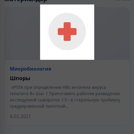
Микробиология
Шпоры
«РПГА при определении HBs антигена вируса
гепатита В» Шаг 1 Приготовить рабочее разведение
исследуемой сыворотки 1:5 : в стерильную пробирку
градуированной пипеткой…
6.02.2021