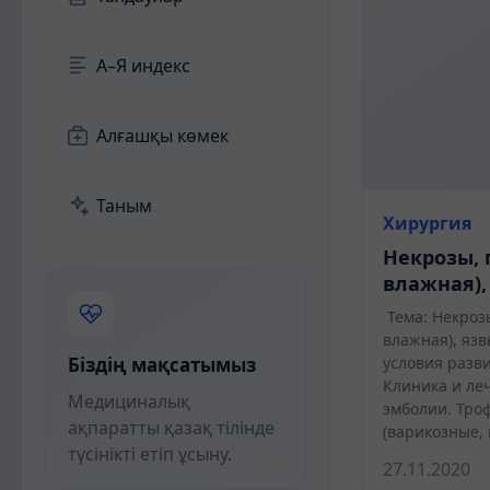
А–Я индекс
Алғашқы көмек
Таным
Хирургия
Некрозы, 
влажная),
Тема: Некрозы
влажная), яз
Біздің мақсатымыз
условия разв
Клиника и ле
Медициналық
эмболии. Тро
ақпаратты қазақ тілінде
(варикозные,
түсінікті етіп ұсыну.
27.11.2020