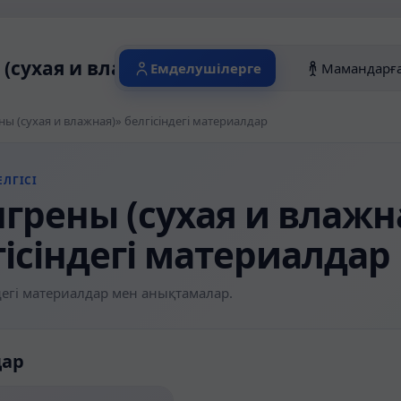
(сухая и влажная)» белгісіндегі матери
Емделушілерге
Мамандарғ
ны (сухая и влажная)» белгісіндегі материалдар
ЛГІСІ
нгрены (сухая и влажн
гісіндегі материалдар
егі материалдар мен анықтамалар.
дар