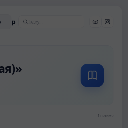
алдар
а
Сайттан іздеу
ая)»
1 нәтиже