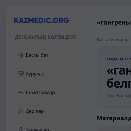
«гангрены 
ДЕНСАУЛЫҚ БӨЛІМДЕРІ
Басты бет
/
«гангре
Басты бет
ТАҚЫРЫП БЕ
«га
Аурулар
бел
Симптомдар
Осы бөлімд
Дәрілер
Материал
Талдаулар