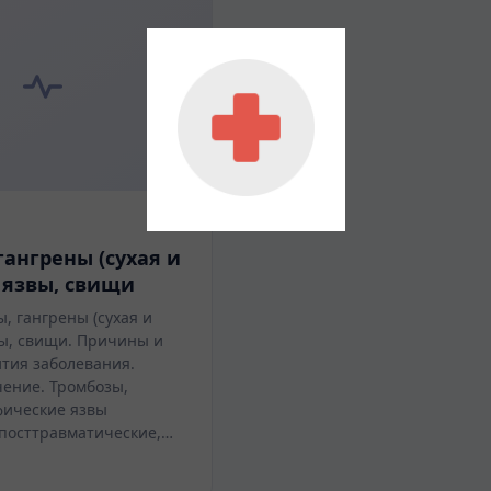
гангрены (сухая и
 язвы, свищи
, гангрены (сухая и
вы, свищи. Причины и
ития заболевания.
чение. Тромбозы,
фические язвы
 посттравматические,…