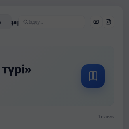
риалдар
а
Сайттан іздеу
түрі»
1 нәтиже