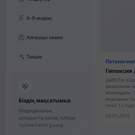
А–Я индекс
Алғашқы көмек
Таным
Патология
Гипоксия 
ДӘРІСТІК КЕ
физиология б
Мамандығы 0
медицина» Та
Біздің мақсатымыз
саны: 1 с Кур
Медициналық
16.01.2016
ақпаратты қазақ тілінде
түсінікті етіп ұсыну.