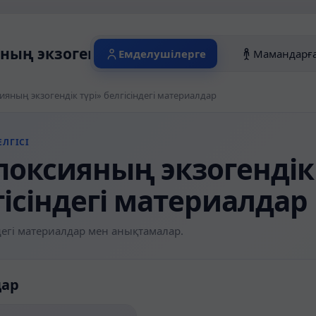
ның экзогендік түрі» белгісіндегі мате
Емделушілерге
Мамандарғ
ияның экзогендік түрі» белгісіндегі материалдар
ЛГІСІ
поксияның экзогендік 
гісіндегі материалдар
егі материалдар мен анықтамалар.
дар