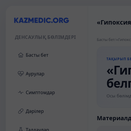
«Гипоксия
ДЕНСАУЛЫҚ БӨЛІМДЕРІ
Басты бет
/
«Гипокс
Басты бет
ТАҚЫРЫП БЕ
«Ги
Аурулар
бел
Симптомдар
Осы бөлімд
Дәрілер
Материал
Талдаулар