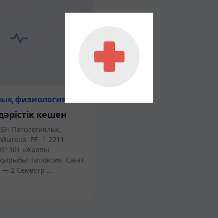
лық физиология
дәрістік кешен
ШЕН Патологиялық
ойынша PF– 1 2211
51301 «Жалпы
қырыбы: Гипоксия. Сағат
с — 2 Семестр …