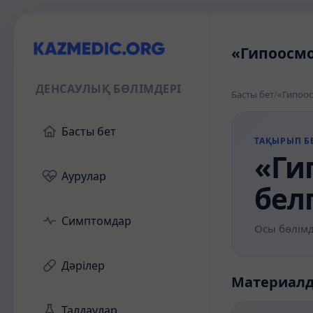
«Гипоосмо
ДЕНСАУЛЫҚ БӨЛІМДЕРІ
Басты бет
/
«Гипоос
Басты бет
ТАҚЫРЫП БЕ
«Ги
Аурулар
бел
Симптомдар
Осы бөлімд
Дәрілер
Материал
Талдаулар