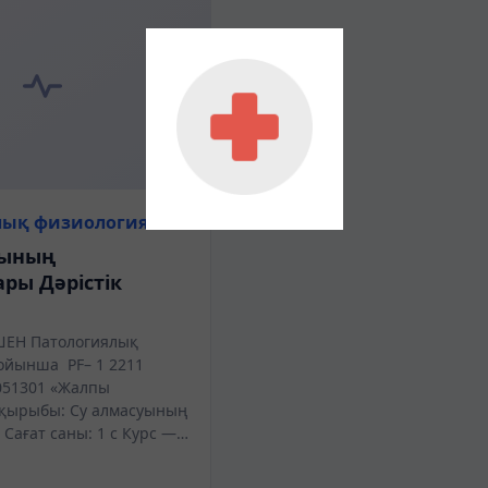
лық физиология
уының
ры Дәрістік
ШЕН Патологиялық
ойынша PF– 1 2211
51301 «Жалпы
ақырыбы: Су алмасуының
Сағат саны: 1 с Курс —…