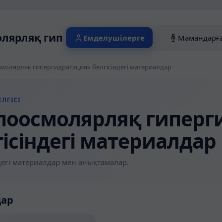
лярляқ гипергидратация» белгісіндегі
Емделушілерге
Мамандарғ
молярляқ гипергидратация» белгісіндегі материалдар
ЛГІСІ
поосмолярляқ гиперг
гісіндегі материалдар
егі материалдар мен анықтамалар.
дар