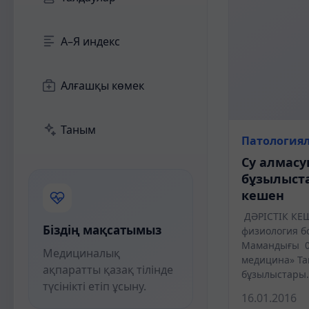
А–Я индекс
Алғашқы көмек
Таным
Патология
Су алмас
бұзылыста
кешен
ДӘРІСТІК КЕ
Біздің мақсатымыз
физиология б
Мамандығы 0
Медициналық
медицина» Т
ақпаратты қазақ тілінде
бұзылыстары. 
түсінікті етіп ұсыну.
16.01.2016