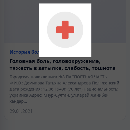
История болезни
Головная боль, головокружение,
тяжесть в затылке, слабость, тошнота
Городская поликлиника №8 ПАСПОРТНАЯ ЧАСТЬ
Ф.И.О.: Демипова Татьяна Александрова Пол: женский
Дата рождения: 12.06.1949г. (70 лет) Национальность:
украинка Адрес: г.Нур-Султан, ул.Керей,Жанибек
хандар…
29.01.2021