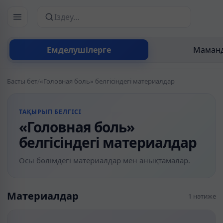
Сайттан іздеу
Емделушілерге
Маманд
Басты бет
/
«Головная боль» белгісіндегі материалдар
ТАҚЫРЫП БЕЛГІСІ
«Головная боль»
белгісіндегі материалдар
Осы бөлімдегі материалдар мен анықтамалар.
Материалдар
1 нәтиже