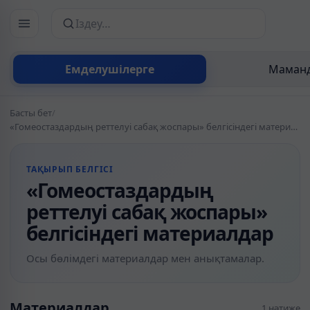
Сайттан іздеу
Емделушілерге
Маманд
Басты бет
/
«Гомеостаздардың реттелуі сабақ жоспары» белгісіндегі материалдар
ТАҚЫРЫП БЕЛГІСІ
«Гомеостаздардың
реттелуі сабақ жоспары»
белгісіндегі материалдар
Осы бөлімдегі материалдар мен анықтамалар.
Материалдар
1 нәтиже