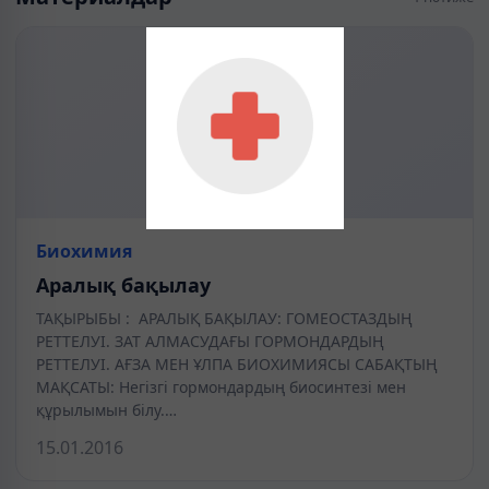
Биохимия
Аралық бақылау
ТАҚЫРЫБЫ : АРАЛЫҚ БАҚЫЛАУ: ГОМЕОСТАЗДЫҢ
РЕТТЕЛУІ. ЗАТ АЛМАСУДАҒЫ ГОРМОНДАРДЫҢ
РЕТТЕЛУІ. АҒЗА МЕН ҰЛПА БИОХИМИЯСЫ САБАҚТЫҢ
МАҚСАТЫ: Негізгі гормондардың биосинтезі мен
құрылымын білу.…
15.01.2016