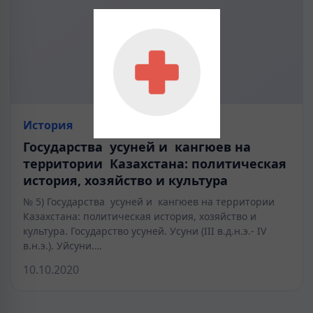
История
Государства усуней и кангюев на
территории Казахстана: политическая
история, хозяйство и культура
№ 5) Государства усуней и кангюев на территории
Казахстана: политическая история, хозяйство и
культура. Государство усуней. Усуни (III в.д.н.э.- IV
в.н.э.). Уйсуни.…
10.10.2020