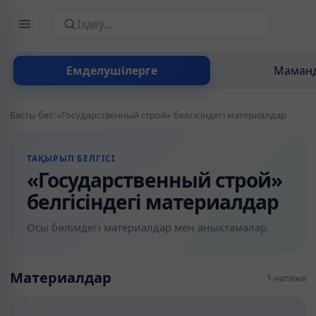
Сайттан іздеу
Емделушілерге
Маманд
Басты бет
/
«Государственный строй» белгісіндегі материалдар
ТАҚЫРЫП БЕЛГІСІ
«Государственный строй»
белгісіндегі материалдар
Осы бөлімдегі материалдар мен анықтамалар.
Материалдар
1 нәтиже