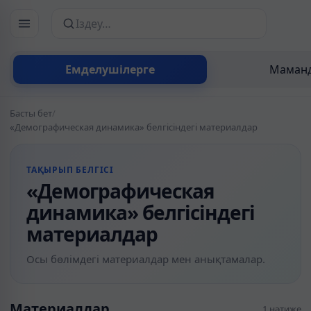
Сайттан іздеу
Емделушілерге
Маманд
Басты бет
/
«Демографическая динамика» белгісіндегі материалдар
ТАҚЫРЫП БЕЛГІСІ
«Демографическая
динамика» белгісіндегі
материалдар
Осы бөлімдегі материалдар мен анықтамалар.
Материалдар
1 нәтиже