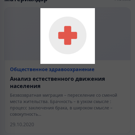
Общественное здравоохранение
Анализ естественного движения
населения
Безвозвратная миграция – переселение со сменой
места жительства. Брачность – в узком смысле :
процесс заключения брака, в широком смысле –
совокупность…
29.10.2020