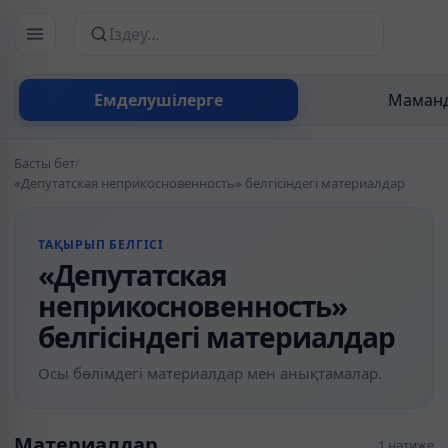
Сайттан іздеу
Емделушілерге
Маманд
Басты бет
/
«Депутатская неприкосновенность» белгісіндегі материалдар
ТАҚЫРЫП БЕЛГІСІ
«Депутатская
неприкосновенность»
белгісіндегі материалдар
Осы бөлімдегі материалдар мен анықтамалар.
Материалдар
1 нәтиже