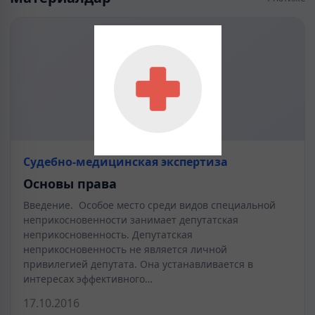
Судебно-медицинская экспертиза
Основы права
Введение. Особое место среди видов специальной
неприкосновенности занимает депутатская
неприкосновенность. Депутатская
неприкосновенность не является личной
привилегией депутата. Она устанавливается в
интересах эффективного…
17.10.2016