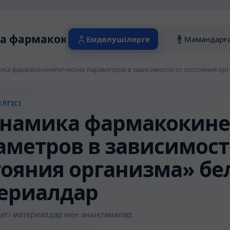
 фармакокинетических параметров в за
Емделушілерге
Мамандарғ
ЛГІСІ
намика фармакокине
аметров в зависимост
тояния организма» бел
ериалдар
егі материалдар мен анықтамалар.