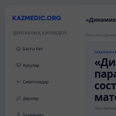
«Динамика
ДЕНСАУЛЫҚ БӨЛІМДЕРІ
Басты бет
/
Басты бет
ТАҚЫРЫП БЕ
«Ди
Аурулар
пар
сос
Симптомдар
мат
Дәрілер
Осы бөлімд
Талдаулар