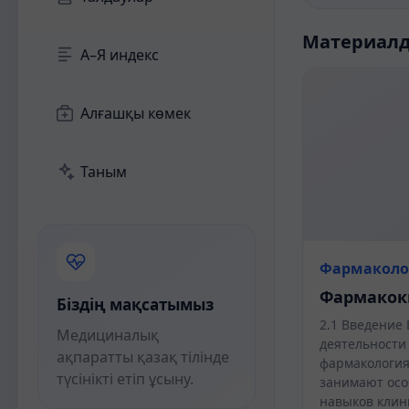
Материал
А–Я индекс
Алғашқы көмек
Таным
Фармаколо
Фармакок
Біздің мақсатымыз
2.1 Введение
Медициналық
деятельности
ақпаратты қазақ тілінде
фармакология
түсінікті етіп ұсыну.
занимают осо
навыков клин