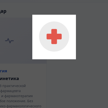
дар
гия
инетика
 В практической
 фармацевта
 и фармакотерапия
бое положение. Без
ико-фармакологического