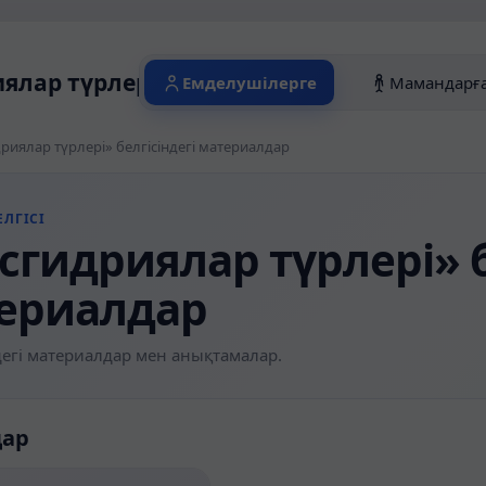
ялар түрлері» белгісіндегі материалдар
Емделушілерге
Мамандарғ
риялар түрлері» белгісіндегі материалдар
ЛГІСІ
сгидриялар түрлері» б
ериалдар
егі материалдар мен анықтамалар.
дар