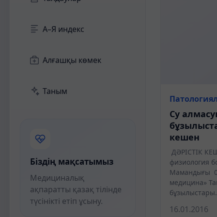
А–Я индекс
Алғашқы көмек
Таным
Патология
Су алмас
бұзылыста
кешен
ДӘРІСТІК КЕ
Біздің мақсатымыз
физиология б
Мамандығы 0
Медициналық
медицина» Т
ақпаратты қазақ тілінде
бұзылыстары. 
түсінікті етіп ұсыну.
16.01.2016