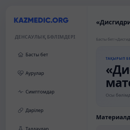
«Дисгидри
ДЕНСАУЛЫҚ БӨЛІМДЕРІ
Басты бет
/
«Дисгид
Басты бет
ТАҚЫРЫП БЕ
«Ди
Аурулар
мат
Симптомдар
Осы бөлімд
Дәрілер
Материал
Талдаулар