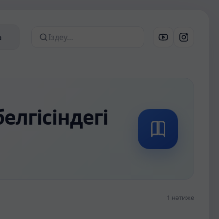
а
Сайттан іздеу
елгісіндегі
1 нәтиже