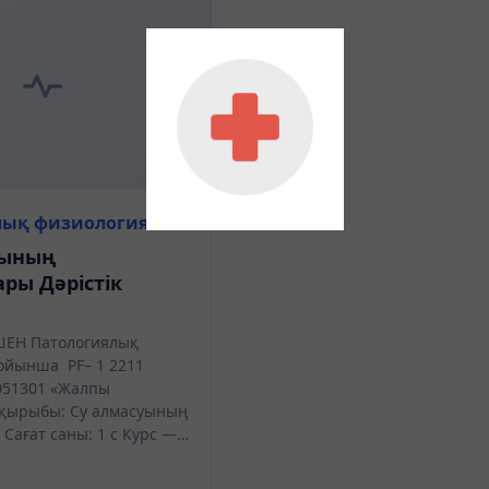
лық физиология
уының
ры Дәрістік
ШЕН Патологиялық
ойынша PF– 1 2211
51301 «Жалпы
ақырыбы: Су алмасуының
Сағат саны: 1 с Курс —…