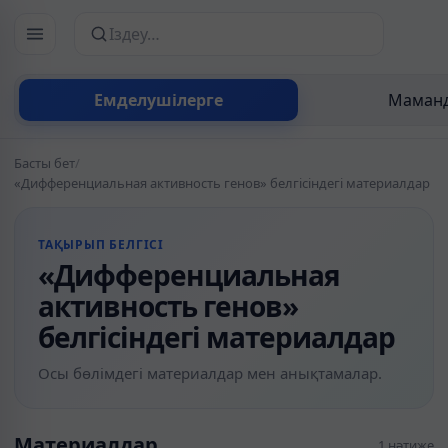
Сайттан іздеу
Емделушілерге
Маманд
Басты бет
/
«Дифференциальная активность генов» белгісіндегі материалдар
ТАҚЫРЫП БЕЛГІСІ
«Дифференциальная
активность генов»
белгісіндегі материалдар
Осы бөлімдегі материалдар мен анықтамалар.
Материалдар
1 нәтиже