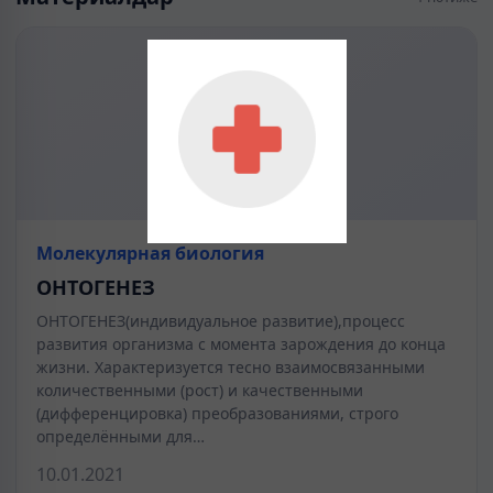
Молекулярная биология
ОНТОГЕНЕЗ
ОНТОГЕНЕЗ(индивидуальное развитие),процесс
развития организма с момента зарождения до конца
жизни. Характеризуется тесно взаимосвязанными
количественными (рост) и качественными
(дифференцировка) преобразованиями, строго
определёнными для…
10.01.2021