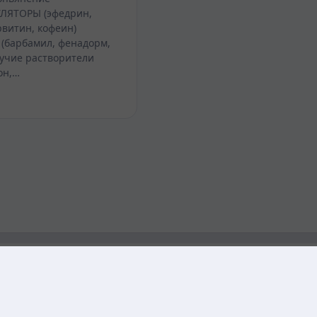
ЯТОРЫ (эфедрин,
витин, кофеин)
(барбамил, фенадорм,
тучие растворители
он,…