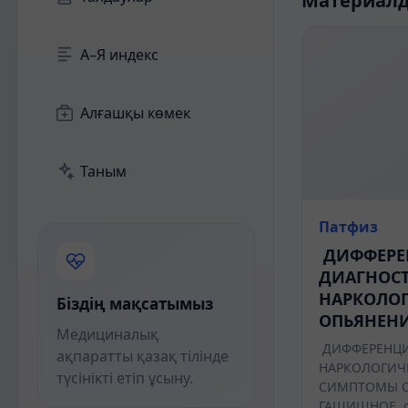
Материал
А–Я индекс
Алғашқы көмек
Таным
Патфиз
ДИФФЕРЕ
ДИАГНОС
НАРКОЛО
Біздің мақсатымыз
ОПЬЯНЕН
Медициналық
ДИФФЕРЕНЦИ
ақпаратты қазақ тілінде
НАРКОЛОГИЧ
түсінікті етіп ұсыну.
СИМПТОМЫ 
ГАШИШНОЕ о