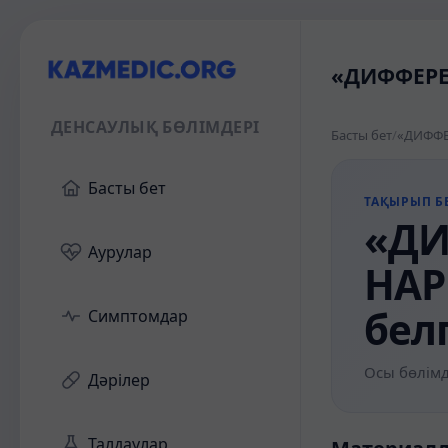
«ДИФФЕРЕ
ДЕНСАУЛЫҚ БӨЛІМДЕРІ
Басты бет
/
Басты бет
ТАҚЫРЫП БЕ
«ДИ
Аурулар
НАР
бел
Симптомдар
Осы бөлімд
Дәрілер
Талдаулар