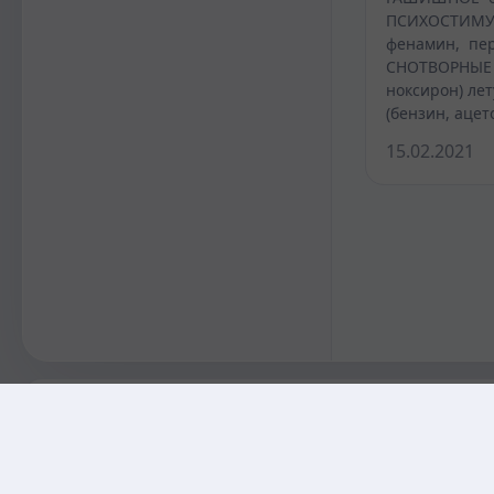
ПСИХОСТИМУЛ
фенамин, пер
СНОТВОРНЫЕ 
ноксирон) ле
(бензин, ацет
15.02.2021
KAZMEDIC.ORG
Қазақ тіліндегі медициналық энциклопедия.