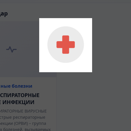
дар
ные болезни
ЕСПИРАТОРНЫЕ
Е ИНФЕКЦИИ
ИРАТОРНЫЕ ВИРУСНЫЕ
трые респираторные
екции (ОРВИ) – группа
х болезней, вызываемых