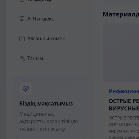
Материал
А–Я индекс
Алғашқы көмек
Таным
Инфекцион
ОСТРЫЕ Р
Біздің мақсатымыз
ВИРУСНЫ
Медициналық
ОСТРЫЕ РЕСП
ақпаратты қазақ тілінде
ИНФЕКЦИИ Ос
түсінікті етіп ұсыну.
вирусные инф
инфекционны