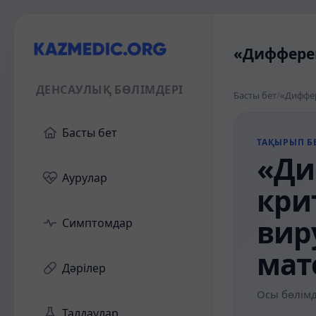
«Дифферен
ДЕНСАУЛЫҚ БӨЛІМДЕРІ
Басты бет
/
Басты бет
ТАҚЫРЫП БЕ
«Ди
Аурулар
кри
вир
Симптомдар
мат
Дәрілер
Осы бөлімд
Талдаулар