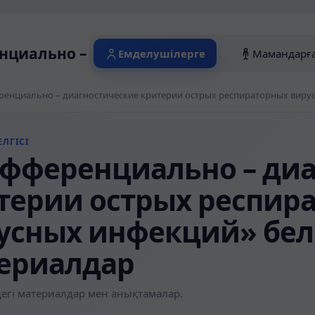
циально – диагностические критерии о
Емделушілерге
Мамандарғ
ЛГІСІ
фференциально – диа
терии острых респир
усных инфекций» белг
ериалдар
егі материалдар мен анықтамалар.