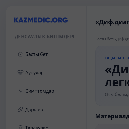
«Диф.диаг
ДЕНСАУЛЫҚ БӨЛІМДЕРІ
Басты бет
/
«Диф.ди
Басты бет
ТАҚЫРЫП БЕ
«Ди
Аурулар
лег
Симптомдар
Осы бөлімд
Дәрілер
Материал
Талдаулар