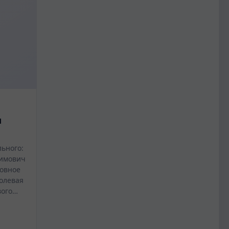
ы
ьного:
имович
овное
олевая
вого…