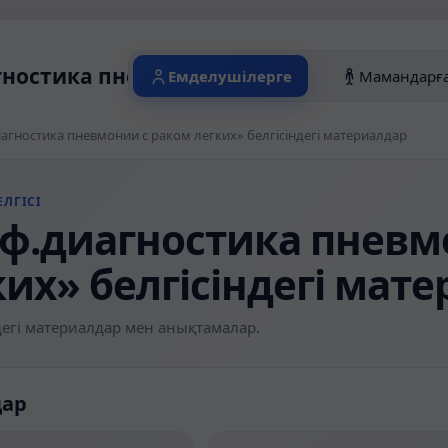
ностика пневмонии с раком легких» бел
Емделушілерге
Мамандарғ
агностика пневмонии с раком легких» белгісіндегі материалдар
ЛГІСІ
ф.диагностика пневм
ких» белгісіндегі мат
егі материалдар мен анықтамалар.
дар