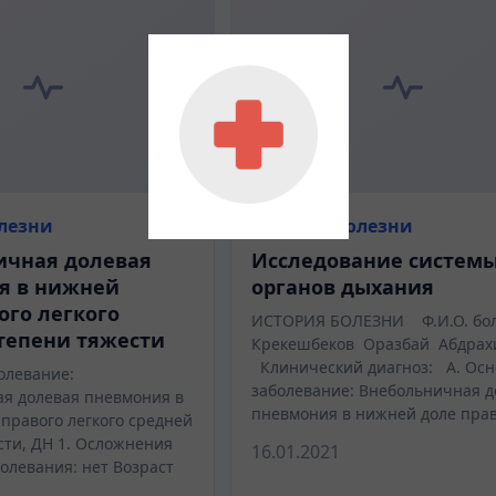
лезни
История болезни
ичная долевая
Исследование систем
я в нижней
органов дыхания
ого легкого
ИСТОРИЯ БОЛЕЗНИ Ф.И.О. бол
тепени тяжести
Крекешбеков Оразбай Абдрах
Клинический диагноз: А. Осн
олевание:
заболевание: Внебольничная д
я долевая пневмония в
пневмония в нижней доле пра
правого легкого средней
сти, ДН 1. Осложнения
16.01.2021
олевания: нет Возраст