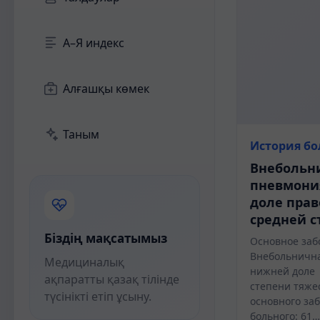
А–Я индекс
Алғашқы көмек
Таным
История бо
Внебольн
пневмони
доле прав
средней с
Біздің мақсатымыз
Основное заб
Внебольнична
Медициналық
нижней доле 
ақпаратты қазақ тілінде
степени тяже
түсінікті етіп ұсыну.
основного заб
больного: 61…