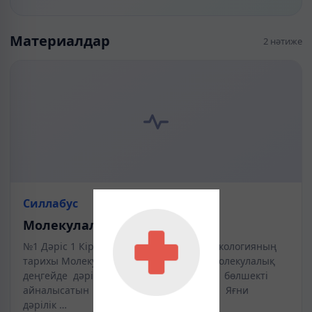
Материалдар
2 нәтиже
Силлабус
Молекулалық фармакология
№1 Дәріс 1 Кіріспе. Молекулалық фармакологияның
тарихы Молекулалық фармакология – молекулалық
деңгейде дәрілік заттарды зерттеумен бөлшекті
айналысатын ғылымның жаңа саласы. Яғни
дәрілік …