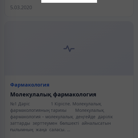
5.03.2020
Фармакология
Молекулалық фармакология
№1 Дәріс 1 Кіріспе. Молекулалық
фармакологияның тарихы Молекулалық
фармакология – молекулалық деңгейде дәрілік
заттарды зерттеумен бөлшекті айналысатын
ғылымның жаңа саласы. …