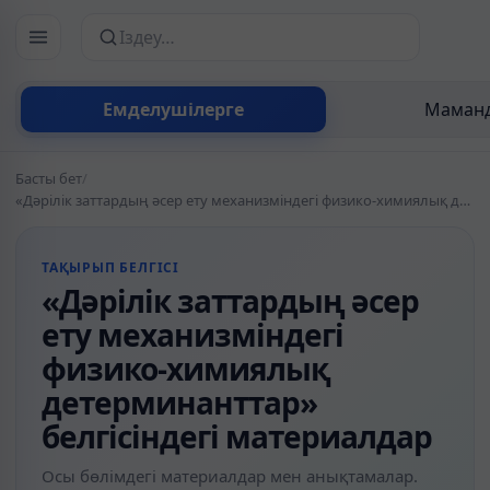
Сайттан іздеу
Емделушілерге
Маманд
Басты бет
/
«Дәрілік заттардың әсер ету механизміндегі физико-химиялық детерминанттар» белгісіндегі материалдар
ТАҚЫРЫП БЕЛГІСІ
«Дәрілік заттардың әсер
ету механизміндегі
физико-химиялық
детерминанттар»
белгісіндегі материалдар
Осы бөлімдегі материалдар мен анықтамалар.