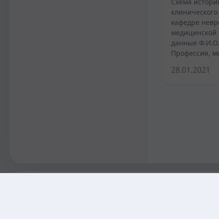
Схема истори
клинического
кафедре невр
медицинской 
данные Ф.И.О.
Профессия, м
28.01.2021
KAZMEDIC.ORG
Қазақ тіліндегі медициналық энциклопедия.