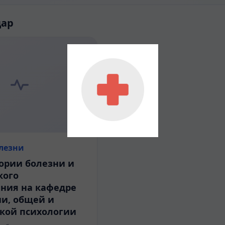
дар
лезни
ории болезни и
кого
ния на кафедре
и, общей и
кой психологии