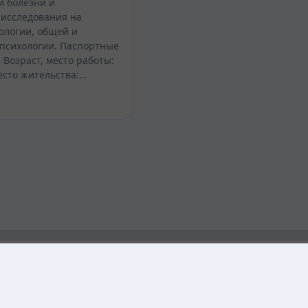
и болезни и
 исследования на
ологии, общей и
психологии. Паспортные
 Возраст, место работы:
есто жительства:…