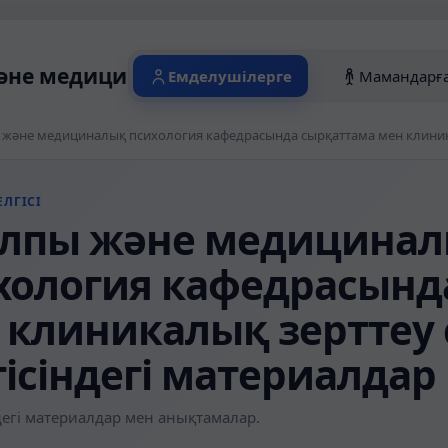
не медициналық психология кафедрасы
Емделушілерге
Мамандарғ
ЛГІСІ
лпы және медицина
хология кафедрасынд
 клиникалық зерттеу
гісіндегі материалдар
егі материалдар мен анықтамалар.