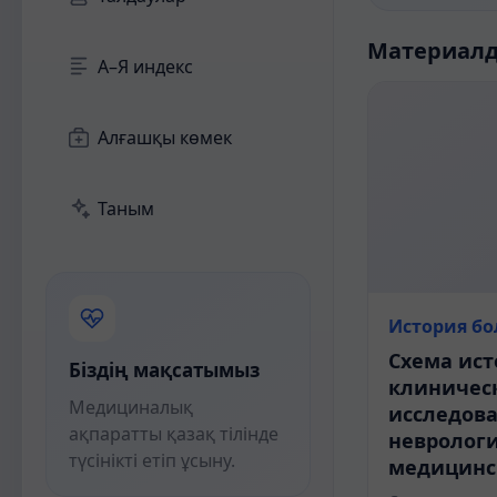
Материал
А–Я индекс
Алғашқы көмек
Таным
История бо
Схема ист
Біздің мақсатымыз
клиничес
Медициналық
исследова
ақпаратты қазақ тілінде
неврологи
түсінікті етіп ұсыну.
медицинс