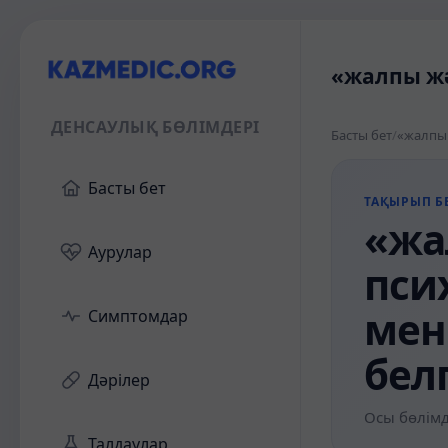
«жалпы жә
ДЕНСАУЛЫҚ БӨЛІМДЕРІ
Басты бет
/
Басты бет
ТАҚЫРЫП БЕ
«жа
Аурулар
пси
мен
Симптомдар
бел
Дәрілер
Осы бөлімд
Талдаулар