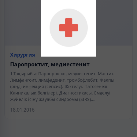
Хирургия
Паропроктит, медиестенит
1.Тақырыбы: Паропроктит, медиестенит. Мастит.
Лимфангоит, лимфаденит, тромбофлебит. Жалпы
іріңді инфекция (сепсис). Жіктелуі. Патогенезі.
Клиникалық белгілері. Диагностикасы. Емделуі.
Жүйелік ісіну жауабы синдромы (SIRS).…
18.01.2016