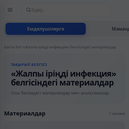
Сайттан іздеу
Емделушілерге
Маманд
Басты бет
/
«Жалпы іріңді инфекция» белгісіндегі материалдар
ТАҚЫРЫП БЕЛГІСІ
«Жалпы іріңді инфекция»
белгісіндегі материалдар
Осы бөлімдегі материалдар мен анықтамалар.
Материалдар
1 нәтиже