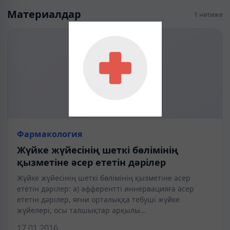
Материалдар
1 нәтиже
Фармакология
Жүйке жүйесінің шеткі бөлімінің
қызметіне әсер ететін дәрілер
Жүйке жүйесінің шеткі бөлімінің қызметіне әсер
ететін дәрілер: а) афферентті иннервацияға әсер
ететін дәрілер, яғни орталыққа тебуші жүйке
жүйелері, осы талшықтар арқылы…
17.01.2016