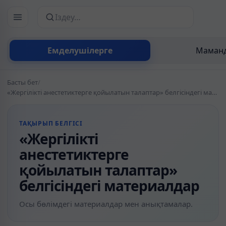
Сайттан іздеу
Емделушілерге
Маманд
Басты бет
/
«Жергілікті анестетиктерге қойылатын талаптар» белгісіндегі материалдар
ТАҚЫРЫП БЕЛГІСІ
«Жергілікті
анестетиктерге
қойылатын талаптар»
белгісіндегі материалдар
Осы бөлімдегі материалдар мен анықтамалар.