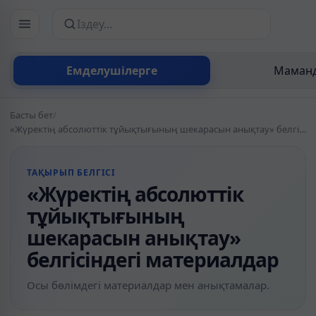
Сайттан іздеу
Емделушілерге
Маманд
Басты бет
/
«Жүректің абсолюттік тұйықтығының шекарасын анықтау» белгісіндегі материалдар
ТАҚЫРЫП БЕЛГІСІ
«Жүректің абсолюттік
тұйықтығының
шекарасын анықтау»
белгісіндегі материалдар
Осы бөлімдегі материалдар мен анықтамалар.