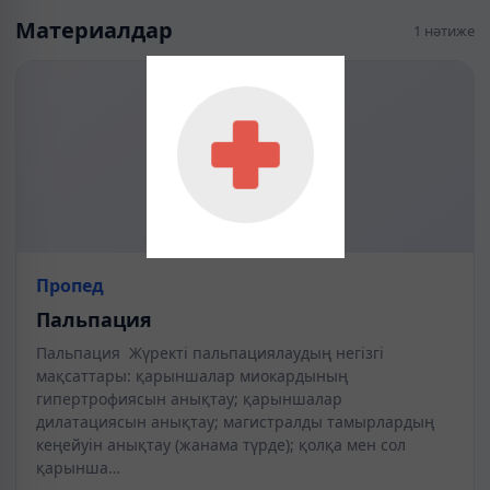
Материалдар
1 нәтиже
Пропед
Пальпация
Пальпация Жүректі пальпациялаудың негізгі
мақсаттары: қарыншалар миокардының
гипертрофиясын анықтау; қарыншалар
дилатациясын анықтау; магистралды тамырлардың
кеңейуін анықтау (жанама түрде); қолқа мен сол
қарынша…