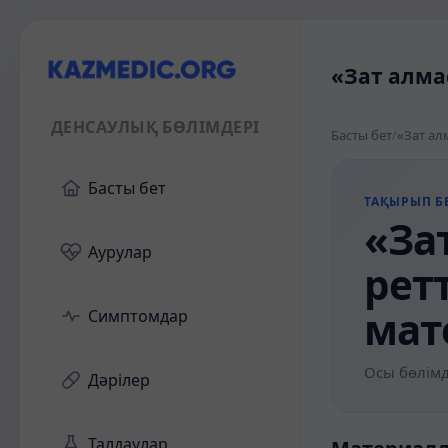
«Зат алма
ДЕНСАУЛЫҚ БӨЛІМДЕРІ
Басты бет
/
«Зат ал
Басты бет
ТАҚЫРЫП БЕ
«За
Аурулар
рет
мат
Симптомдар
Осы бөлімд
Дәрілер
Талдаулар