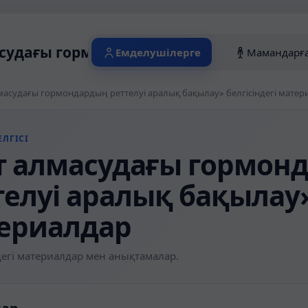
судағы гормондардың реттелуі аралық б
Емделушілерге
Мамандарғ
масудағы гормондардың реттелуі аралық бақылау» белгісіндегі матер
ЛГІСІ
т алмасудағы гормон
телуі аралық бақылау»
ериалдар
егі материалдар мен анықтамалар.