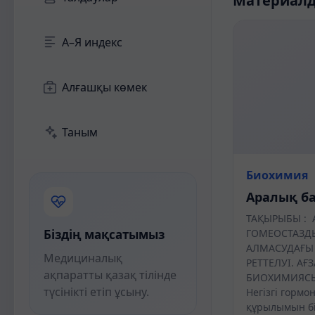
Материал
А–Я индекс
Алғашқы көмек
Таным
Биохимия
Аралық б
ТАҚЫРЫБЫ : 
Біздің мақсатымыз
ГОМЕОСТАЗДЫ
АЛМАСУДАҒЫ
Медициналық
РЕТТЕЛУІ. АҒ
ақпаратты қазақ тілінде
БИОХИМИЯСЫ
түсінікті етіп ұсыну.
Негізгі гормо
құрылымын бі