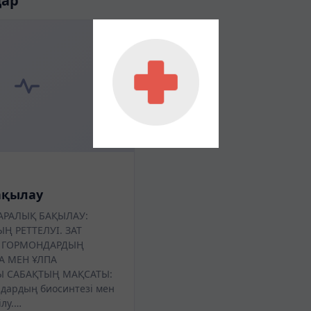
дар
ақылау
АРАЛЫҚ БАҚЫЛАУ:
Ң РЕТТЕЛУІ. ЗАТ
 ГОРМОНДАРДЫҢ
ЗА МЕН ҰЛПА
 САБАҚТЫҢ МАҚСАТЫ:
ндардың биосинтезі мен
лу.…