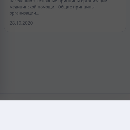
населению.» Основные принципы организации
медицинской помощи. Общие принципы
организации…
28.10.2020
KAZMEDIC.ORG
Қазақ тіліндегі медициналық энциклопедия.
Жоба туралы
Байланыс
Құпиялылық