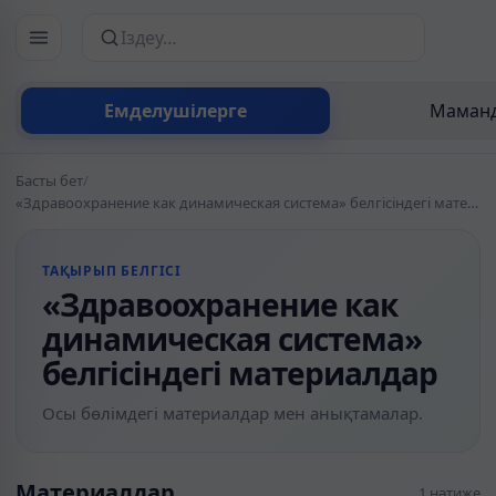
Сайттан іздеу
Емделушілерге
Маманд
Басты бет
/
«Здравоохранение как динамическая система» белгісіндегі материалдар
ТАҚЫРЫП БЕЛГІСІ
«Здравоохранение как
динамическая система»
белгісіндегі материалдар
Осы бөлімдегі материалдар мен анықтамалар.
Материалдар
1 нәтиже