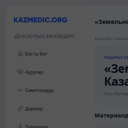
«Земельно
ДЕНСАУЛЫҚ БӨЛІМДЕРІ
Басты бет
/
«Земель
Басты бет
ТАҚЫРЫП БЕ
«Зе
Аурулар
Каз
Симптомдар
Осы бөлімд
Дәрілер
Материал
Талдаулар