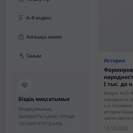
А–Я индекс
Алғашқы көмек
Таным
История
Формиров
народности
I тыс. до н
Вопрос №25 Ф
Біздің мақсатымыз
народности отн
н.э. Основно
Медициналық
истории Каза
ақпаратты қазақ тілінде
заключается 
түсінікті етіп ұсыну.
13.10.2020