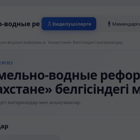
-водные реформы в Казахстане» белгіс
Емделушілерге
Мамандарғ
но-водные реформы в Казахстане» белгісіндегі материалдар
ЛГІСІ
мельно-водные рефо
ахстане» белгісіндегі
егі материалдар мен анықтамалар.
дар