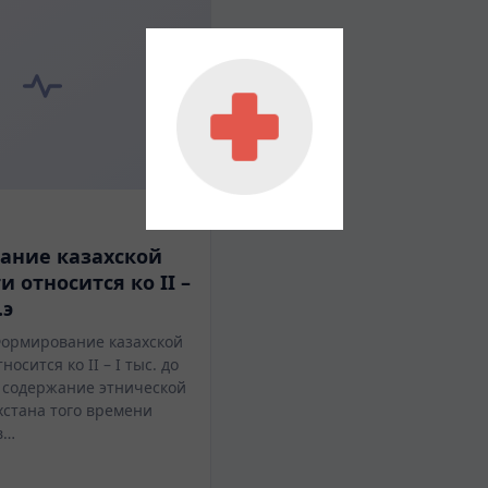
ание казахской
 относится ко II –
.э
ормирование казахской
осится ко II – I тыс. до
е содержание этнической
хстана того времени
в…