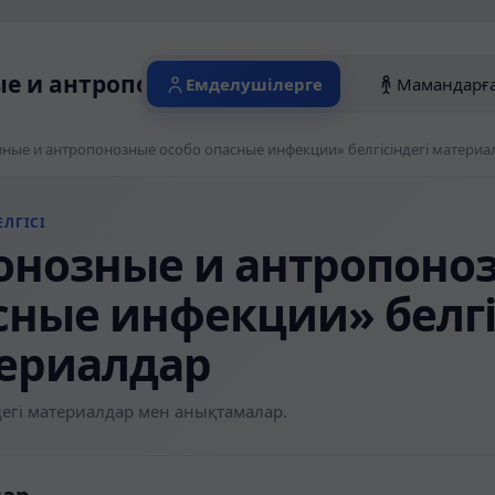
е и антропонозные особо опасные инфе
Емделушілерге
Мамандарғ
ные и антропонозные особо опасные инфекции» белгісіндегі материа
ЛГІСІ
онозные и антропоно
сные инфекции» белгі
ериалдар
егі материалдар мен анықтамалар.