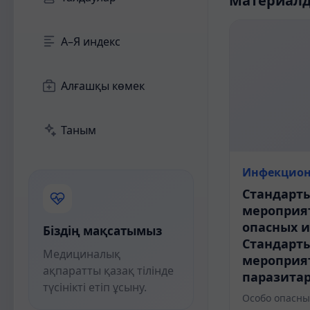
Материал
А–Я индекс
Алғашқы көмек
Таным
Инфекцион
Стандарт
мероприя
опасных 
Біздің мақсатымыз
Стандарт
Медициналық
мероприя
ақпаратты қазақ тілінде
паразита
түсінікті етіп ұсыну.
Особо опасны