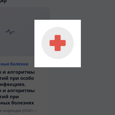
дар
ные болезни
ы и алгоритмы
тий при особо
инфекциях.
ы и алгоритмы
тий при
рных болезнях
е инфекции (ООИ) —