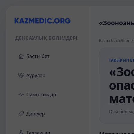
«Зоонозны
ДЕНСАУЛЫҚ БӨЛІМДЕРІ
Басты бет
/
«Зооноз
Басты бет
ТАҚЫРЫП БЕ
«Зо
Аурулар
опа
мат
Симптомдар
Осы бөлімд
Дәрілер
Талдаулар