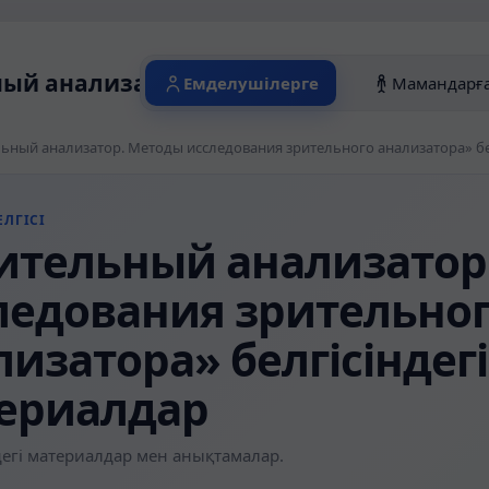
ый анализатор. Методы исследования з
Емделушілерге
Мамандарғ
ЛГІСІ
ительный анализатор
ледования зрительно
лизатора» белгісіндегі
ериалдар
егі материалдар мен анықтамалар.