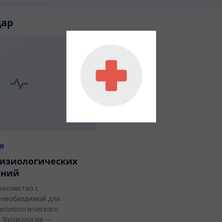
дар
я
изиологических
аний
накомство с
 необходимой для
изиологического
 Физиология —