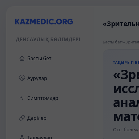
«Зрительн
ДЕНСАУЛЫҚ БӨЛІМДЕРІ
Басты бет
/
Басты бет
ТАҚЫРЫП БЕ
«Зр
Аурулар
исс
ана
Симптомдар
мат
Дәрілер
Осы бөлімд
Талдаулар