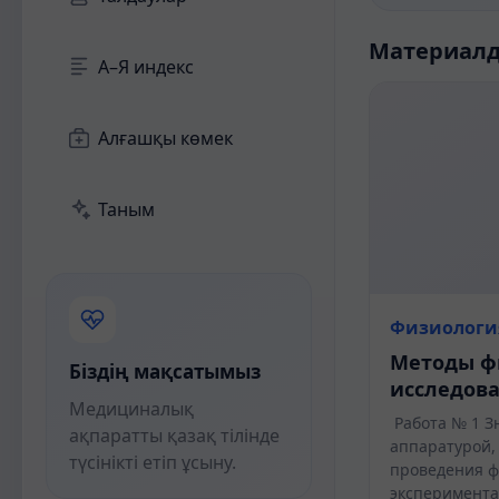
Материал
А–Я индекс
Алғашқы көмек
Таным
Физиологи
Методы ф
Біздің мақсатымыз
исследов
Медициналық
Работа № 1 З
ақпаратты қазақ тілінде
аппаратурой,
түсінікті етіп ұсыну.
проведения ф
эксперимента