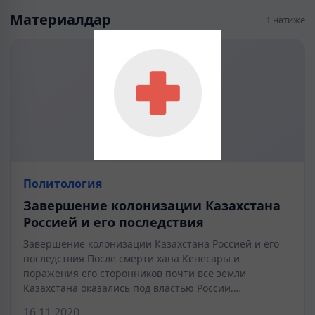
Материалдар
1 нәтиже
Политология
Завершение колонизации Казахстана
Россией и его последствия
Завершение колонизации Казахстана Россией и его
последствия После смерти хана Кенесары и
поражения его сторонников почти все земли
Казахстана оказались под властью России.…
16.11.2020