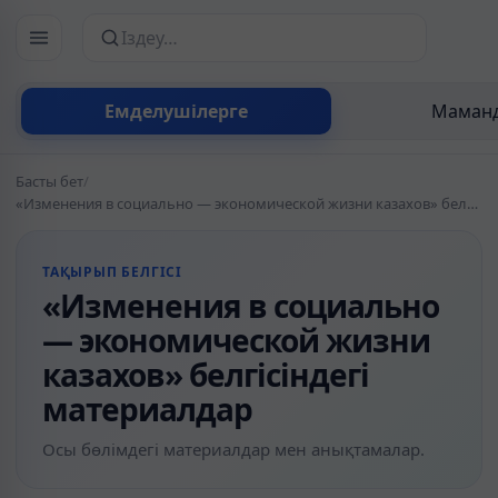
Сайттан іздеу
Емделушілерге
Маманд
Басты бет
/
«Изменения в социально — экономической жизни казахов» белгісіндегі материалдар
ТАҚЫРЫП БЕЛГІСІ
«Изменения в социально
— экономической жизни
казахов» белгісіндегі
материалдар
Осы бөлімдегі материалдар мен анықтамалар.