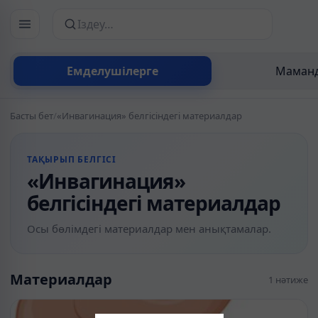
Сайттан іздеу
Емделушілерге
Маманд
Басты бет
/
«Инвагинация» белгісіндегі материалдар
ТАҚЫРЫП БЕЛГІСІ
«Инвагинация»
белгісіндегі материалдар
Осы бөлімдегі материалдар мен анықтамалар.
Материалдар
1 нәтиже