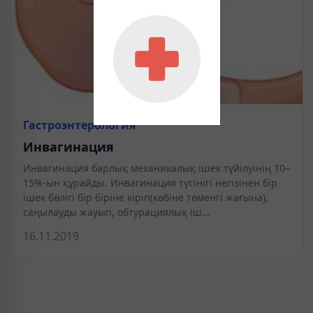
Гастроэнтерология
Инвагинация
Инвагинация барлық механикалық ішек түйілуінің 10–
15%-ын құрайды. Инвагинация түсінігі негізінен бір
ішек бөлігі бір біріне кіріп(көбіне төменгі жағына),
саңылауды жауып, обтурациялық іш…
16.11.2019