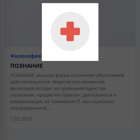
Философия
ПОЗНАНИЕ
ПОЗНАНИЕ, высшая форма отражения объективной
действительности. Марксистско-ленинская
философия исходит из признания единства
отражения, продметно-практич. деятельности и
коммуникации, из понимания П. как социально-
опосредованной,…
1.03.2016