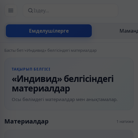
Сайттан іздеу
Емделушілерге
Маманд
Басты бет
/
«Индивид» белгісіндегі материалдар
ТАҚЫРЫП БЕЛГІСІ
«Индивид» белгісіндегі
материалдар
Осы бөлімдегі материалдар мен анықтамалар.
Материалдар
1 нәтиже