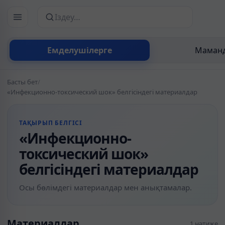
Сайттан іздеу
Емделушілерге
Маманд
Басты бет
/
«Инфекционно-токсический шок» белгісіндегі материалдар
ТАҚЫРЫП БЕЛГІСІ
«Инфекционно-
токсический шок»
белгісіндегі материалдар
Осы бөлімдегі материалдар мен анықтамалар.
Материалдар
1 нәтиже