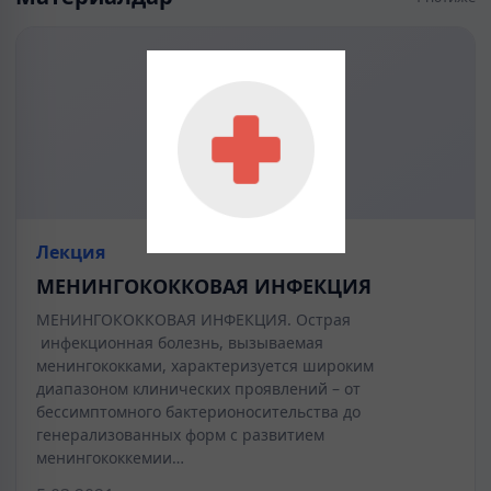
Лекция
МЕНИНГОКОККОВАЯ ИНФЕКЦИЯ
МЕНИНГОКОККОВАЯ ИНФЕКЦИЯ. Острая
инфекционная болезнь, вызываемая
менингококками, характеризуется широким
диапазоном клинических проявлений – от
бессимптомного бактерионосительства до
генерализованных форм с развитием
менингококкемии…