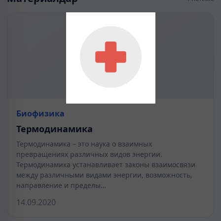
Биофизика
Термодинамика
Термодинамика – это наука о взаимных
превращениях различных видов энергии.
Термодинамика устанавливает законы взаимосвязи
между различными видами энергии, возможность,
направление и пределы…
14.09.2020