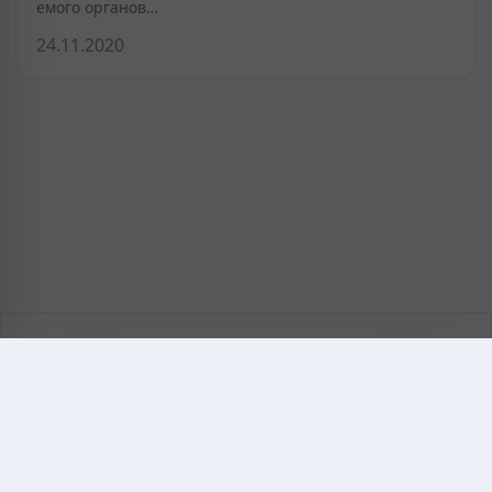
емого органов…
24.11.2020
KAZMEDIC.ORG
Қазақ тіліндегі медициналық энциклопедия.
Жоба туралы
Байланыс
Құпиялылық