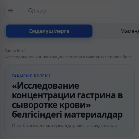
Сайттан іздеу
Емделушілерге
Маманд
Басты бет
/
«Исследование концентрации гастрина в сыворотке крови» белгісіндегі материалдар
ТАҚЫРЫП БЕЛГІСІ
«Исследование
концентрации гастрина в
сыворотке крови»
белгісіндегі материалдар
Осы бөлімдегі материалдар мен анықтамалар.