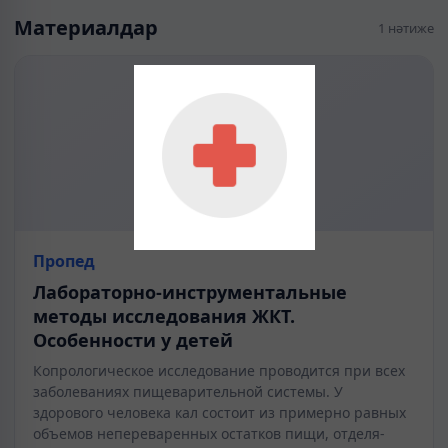
Материалдар
1 нәтиже
Пропед
Лабораторно-инструментальные
методы исследования ЖКТ.
Особенности у детей
Копрологическое исследование проводится при всех
заболеваниях пищеварительной системы. У
здорового человека кал состоит из примерно равных
объемов непереваренных остатков пищи, отделя­