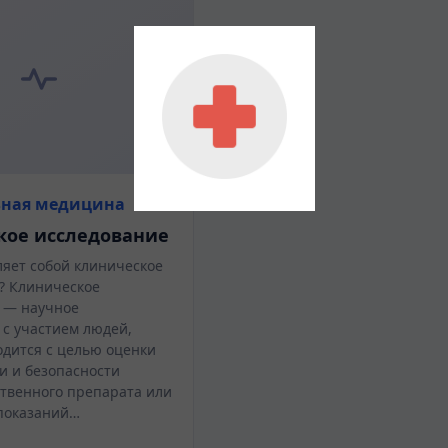
ьная медицина
кое исследование
ляет собой клиническое
? Клиническое
 — научное
 с участием людей,
одится с целью оценки
и и безопасности
ственного препарата или
показаний…