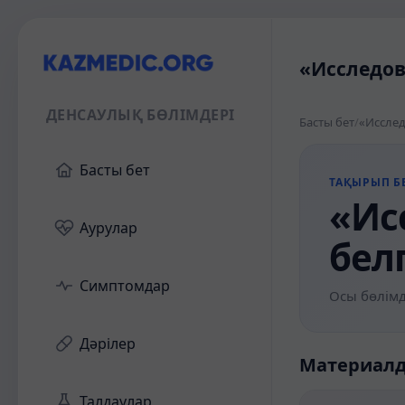
«Исследов
ДЕНСАУЛЫҚ БӨЛІМДЕРІ
Басты бет
/
«Исслед
Басты бет
ТАҚЫРЫП БЕ
«Ис
Аурулар
бел
Симптомдар
Осы бөлімд
Дәрілер
Материал
Талдаулар