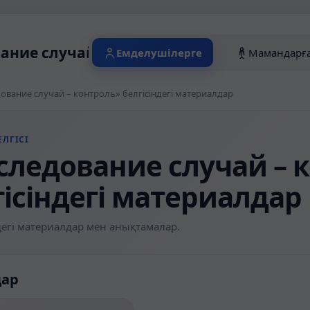
ание случай – контроль» белгісіндегі м
Емделушілерге
Мамандарғ
ование случай – контроль» белгісіндегі материалдар
ЛГІСІ
следование случай – 
гісіндегі материалдар
егі материалдар мен анықтамалар.
дар