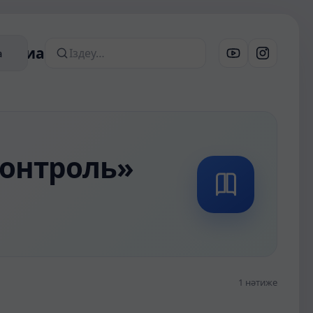
атериалдар
а
Сайттан іздеу
контроль»
1 нәтиже