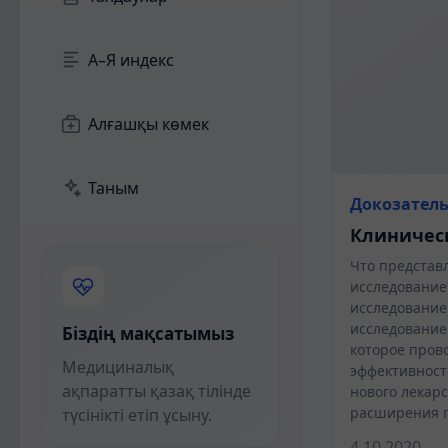
А–Я индекс
Алғашқы көмек
Таным
Докозател
Клиничес
Что представ
исследование
исследование
исследование
Біздің мақсатымыз
которое пров
Медициналық
эффективност
ақпаратты қазақ тілінде
нового лекар
расширения 
түсінікті етіп ұсыну.
4.10.2020