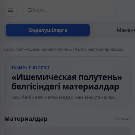
Сайттан іздеу
Емделушілерге
Маманд
Басты бет
/
«Ишемическая полутень» белгісіндегі материалдар
ТАҚЫРЫП БЕЛГІСІ
«Ишемическая полутень»
белгісіндегі материалдар
Осы бөлімдегі материалдар мен анықтамалар.
Материалдар
1 нәтиже