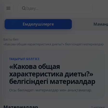
Сайттан іздеу
Емделушілерге
Маманд
Басты бет
/
«Какова общая характеристика диеты?» белгісіндегі материалдар
ТАҚЫРЫП БЕЛГІСІ
«Какова общая
характеристика диеты?»
белгісіндегі материалдар
Осы бөлімдегі материалдар мен анықтамалар.
Материалдар
1 нәтиже