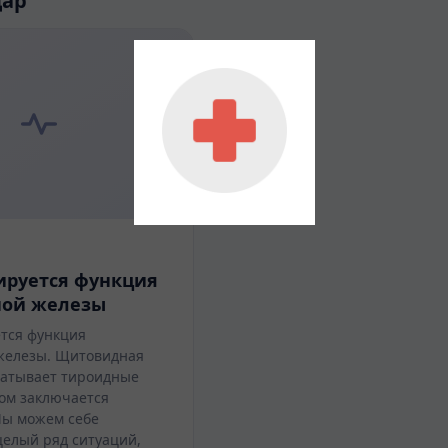
дар
ируется функция
ой железы
ется функция
железы. Щитовидная
батывает тироидные
том заключается
Мы можем себе
целый ряд ситуаций,