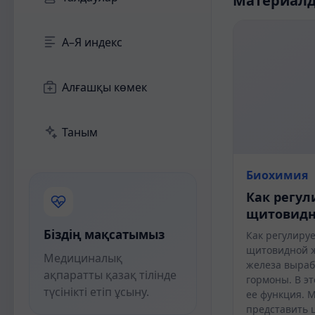
Материал
А–Я индекс
Алғашқы көмек
Таным
Биохимия
Как регул
щитовидн
Біздің мақсатымыз
Как регулиру
щитовидной 
Медициналық
железа выра
ақпаратты қазақ тілінде
гормоны. В э
түсінікті етіп ұсыну.
ее функция. 
представить 