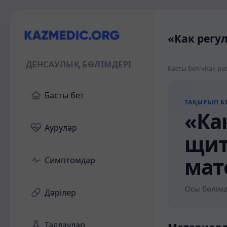
«Как регу
ДЕНСАУЛЫҚ БӨЛІМДЕРІ
Басты бет
/
«Как ре
Басты бет
ТАҚЫРЫП БЕ
«Ка
Аурулар
щит
мат
Симптомдар
Осы бөлімд
Дәрілер
Талдаулар