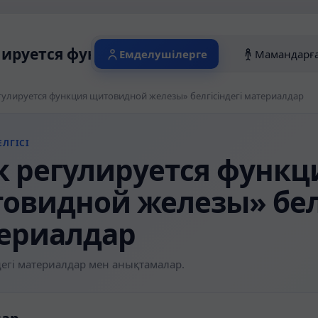
лируется функция щитовидной железы» 
Емделушілерге
Мамандарғ
гулируется функция щитовидной железы» белгісіндегі материалдар
ЛГІСІ
к регулируется функц
овидной железы» белг
ериалдар
егі материалдар мен анықтамалар.