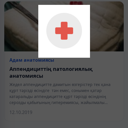
Адам анатомиясы
Аппендициттің патологиялық
анатомиясы
Жедел аппендицитте дамитын өзгерістер тек қана
құрт тәрізді өсіндіге тән емес, сонымен қатар
катаральды аппендицитте құрт тәрізді өсіндінің
серозды қабығының гиперемиясы, жайылмалы…
12.10.2019