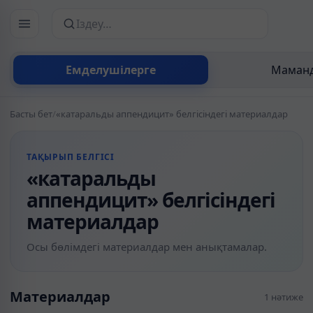
Сайттан іздеу
Емделушілерге
Маманд
Басты бет
/
«катаральды аппендицит» белгісіндегі материалдар
ТАҚЫРЫП БЕЛГІСІ
«катаральды
аппендицит» белгісіндегі
материалдар
Осы бөлімдегі материалдар мен анықтамалар.
Материалдар
1 нәтиже