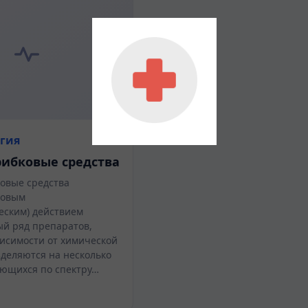
гия
ибковые средства
овые средства
ковым
еским) действием
ый ряд препаратов,
висимости от химической
зделяются на несколько
ающихся по спектру…