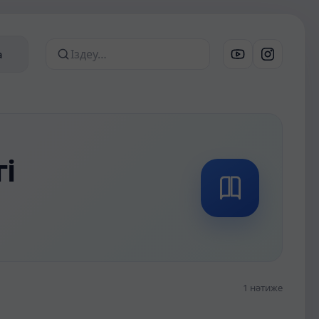
а
Сайттан іздеу
і
1 нәтиже