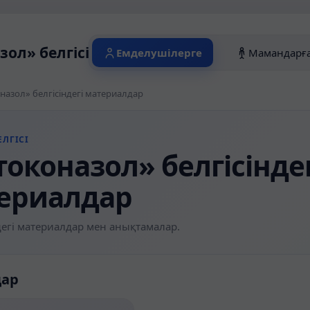
зол» белгісіндегі материалдар
Емделушілерге
Мамандарғ
назол» белгісіндегі материалдар
ЛГІСІ
токоназол» белгісіндег
ериалдар
егі материалдар мен анықтамалар.
дар