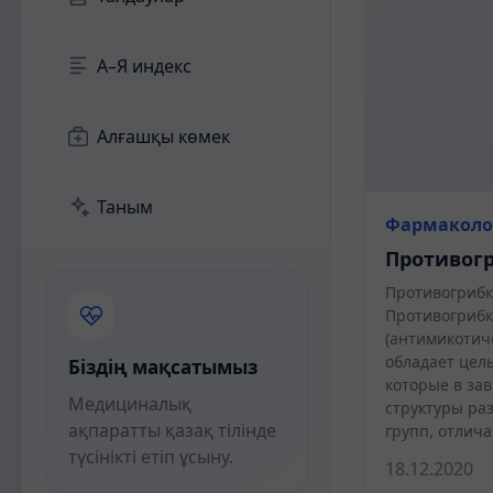
А–Я индекс
Алғашқы көмек
Таным
Фармаколо
Противогр
Противогрибк
Противогриб
(антимикотич
обладает цел
Біздің мақсатымыз
которые в за
Медициналық
структуры ра
ақпаратты қазақ тілінде
групп, отлич
түсінікті етіп ұсыну.
18.12.2020