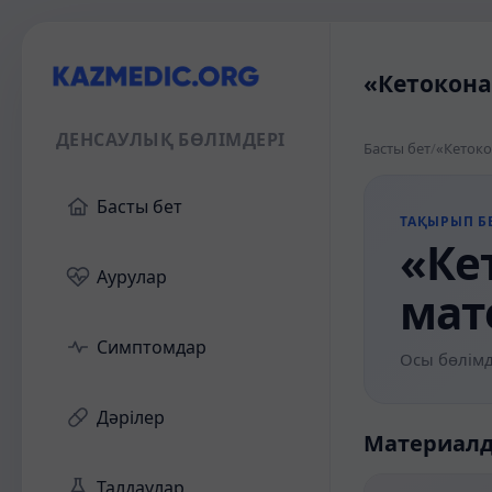
«Кетокона
ДЕНСАУЛЫҚ БӨЛІМДЕРІ
Басты бет
/
«Кетоко
Басты бет
ТАҚЫРЫП БЕ
«Ке
Аурулар
мат
Симптомдар
Осы бөлімд
Дәрілер
Материал
Талдаулар