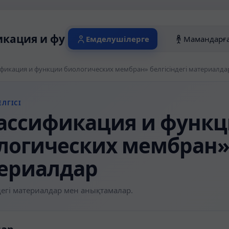
кация и функции биологических мембра
Емделушілерге
Мамандарғ
фикация и функции биологических мембран» белгісіндегі материалда
ЛГІСІ
ассификация и функ
логических мембран» 
ериалдар
егі материалдар мен анықтамалар.