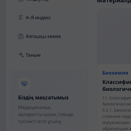
Материал
А–Я индекс
Алғашқы көмек
Таным
Биохимия
Классифи
биологич
Біздің мақсатымыз
11. Классифи
биологически
Медициналық
9.2.1. Биолог
ақпаратты қазақ тілінде
сложные надм
түсінікті етіп ұсыну.
окружающие в
образующие в