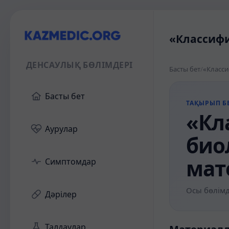
«Классифи
ДЕНСАУЛЫҚ БӨЛІМДЕРІ
Басты бет
/
«Класси
Басты бет
ТАҚЫРЫП БЕ
«Кл
Аурулар
био
мат
Симптомдар
Осы бөлімд
Дәрілер
Талдаулар