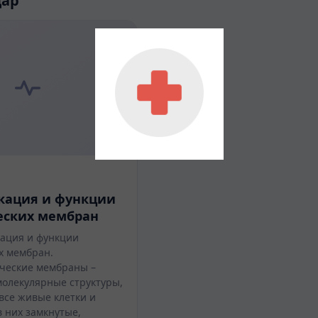
дар
кация и функции
еских мембран
кация и функции
х мембран.
ические мембраны –
олекулярные структуры,
се живые клетки и
 них замкнутые,