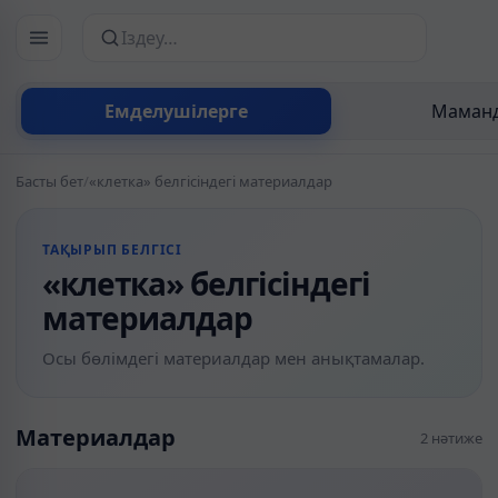
Сайттан іздеу
Емделушілерге
Маманд
Басты бет
/
«клетка» белгісіндегі материалдар
ТАҚЫРЫП БЕЛГІСІ
«клетка» белгісіндегі
материалдар
Осы бөлімдегі материалдар мен анықтамалар.
Материалдар
2 нәтиже